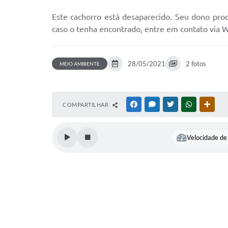
Este cachorro está desaparecido. Seu dono pro
caso o tenha encontrado, entre em contato via
28/05/2021
2 fotos
MEIO AMBIENTE
COMPARTILHAR
FACEBOOK
MESSENGER
TWITTER
WHATSAPP
OUTR
Velocidade de 