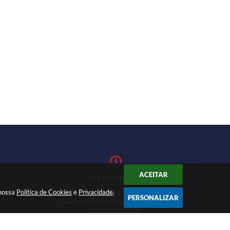
ACEITAR
ATENDIMENTO
 nossa
Política de Cookies
Atendimento de segunda-feira a
e
Privacidade
.
1-27
PERSONALIZAR
sexta-feira das 07:30h às 11h e das
12:30h às17:00h.