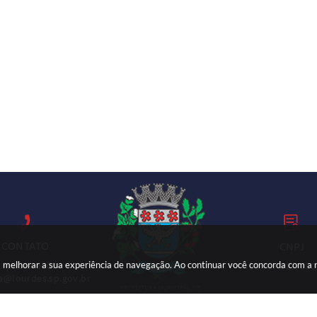
CONTATO
CNPJ
ara melhorar a sua experiência de navegação. Ao continuar você concorda com a
18) 3699-9000
59.767.921/000
ia@lourdes.sp.gov.br