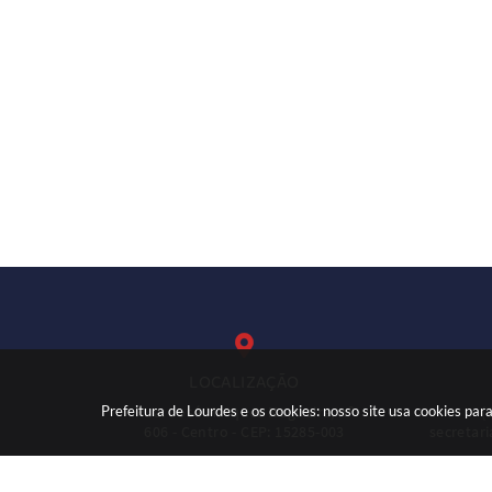
LOCALIZAÇÃO
Prefeitura de Lourdes e os cookies: nosso site usa cookies p
Rua: José Marques Nogueira, nº
(
606 - Centro - CEP: 15285-003
secretar