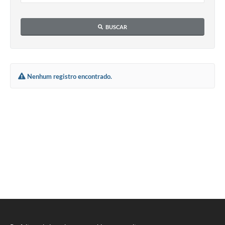
Meio Ambiente
BUSCAR
PPA
SIAFIC
Transparência
Nenhum registro encontrado.
COMUS
Cadastro usuários de transporte para Trabalho
Arquivos para Download
Cadastro para Estágio
Contas Públicas
Diário Oficial
Junta Militar