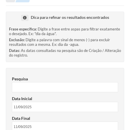
Editais
Telefones Úteis
Dica para refinar os resultados encontrados
Notícias
Frase específica:
Digite a frase entre aspas para filtrar exatamente
o desejado. Ex: "dia da água".
Turismo
Exclusão:
Digite a palavra com sinal de menos (-) para excluir
resultados com a mesma. Ex: dia da -agua.
Acesso a Informação
Datas:
As datas consultadas na pesquisa são de Criação / Alteração
do registro.
Contato
REQUERIMENTO DE RESTITUIÇÃO DA TAXA DE INSCRIÇÃO
Pesquisa
QUESTIONÁRIO PPA 2026/2029, LDO 2026 e LOA 2026
ORÇAMENTO PARTICIPATIVO MUNICIPAL 2025
Data Inicial
Ouvidoria
Holerite online
Data Final
A Prefeitura