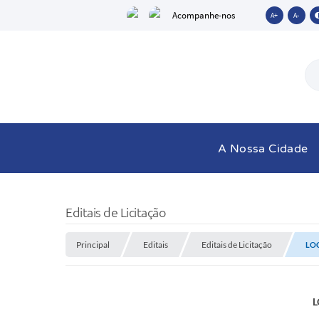
Acompanhe-nos
A+
A-
A Nossa Cidade
Editais de Licitação
Principal
Editais
Editais de Licitação
LO
L