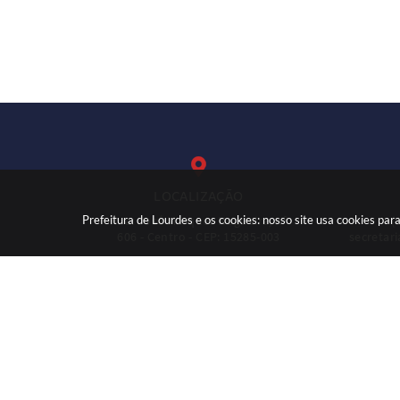
LOCALIZAÇÃO
Prefeitura de Lourdes e os cookies: nosso site usa cookies p
Rua: José Marques Nogueira, nº
(
606 - Centro - CEP: 15285-003
secretar