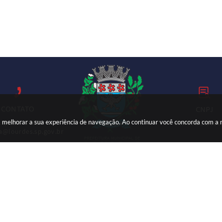
CONTATO
CNPJ
ara melhorar a sua experiência de navegação. Ao continuar você concorda com a
18) 3699-9000
59.767.921/000
ia@lourdes.sp.gov.br