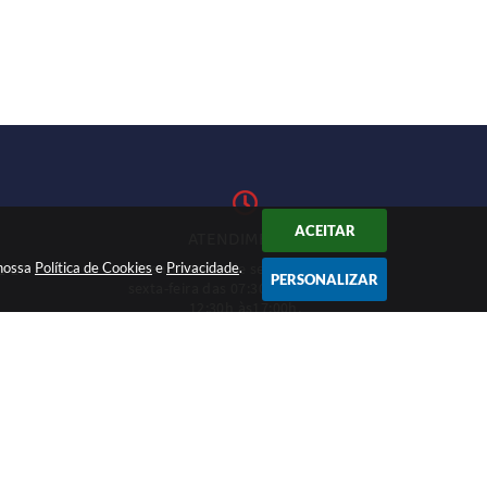
ACEITAR
ATENDIMENTO
 nossa
Política de Cookies
Atendimento de segunda-feira a
e
Privacidade
.
1-27
PERSONALIZAR
sexta-feira das 07:30h às 11h e das
12:30h às17:00h.
CADASTRAR