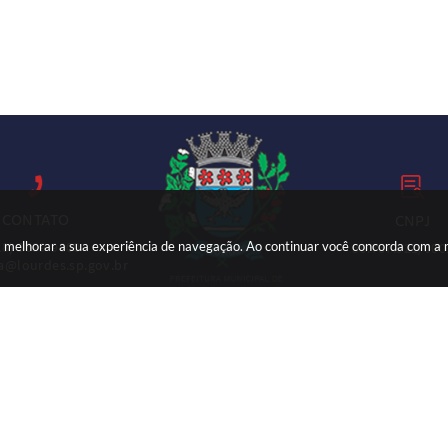
CONTATO
CNPJ
ara melhorar a sua experiência de navegação. Ao continuar você concorda com a
18) 3699-9000
59.767.921/000
ia@lourdes.sp.gov.br