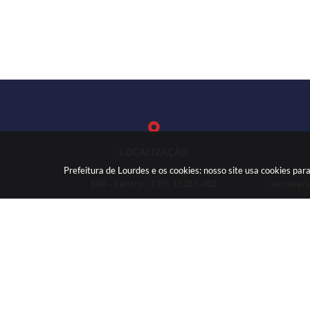
LOCALIZAÇÃO
Prefeitura de Lourdes e os cookies: nosso site usa cookies p
Rua: José Marques Nogueira, nº
(
606 - Centro - CEP: 15285-003
secretar