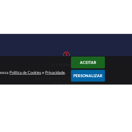
ACEITAR
ATENDIMENTO
 nossa
Política de Cookies
Atendimento de segunda-feira a
e
Privacidade
.
1-27
PERSONALIZAR
sexta-feira das 07:30h às 11h e das
12:30h às17:00h.
CADASTRAR