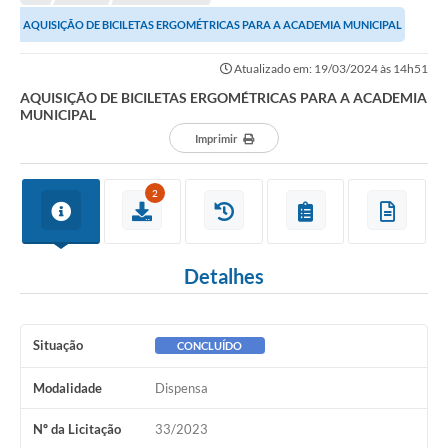
Editais
AQUISIÇÃO DE BICILETAS ERGOMÉTRICAS PARA A ACADEMIA MUNICIPAL
Telefones Úteis
Atualizado em: 19/03/2024 às 14h51
Notícias
AQUISIÇÃO DE BICILETAS ERGOMÉTRICAS PARA A ACADEMIA
MUNICIPAL
Turismo
Imprimir
Acesso a Informação
2
Contato
REQUERIMENTO DE RESTITUIÇÃO DA TAXA DE INSCRIÇÃO
Detalhes
QUESTIONÁRIO PPA 2026/2029, LDO 2026 e LOA 2026
ORÇAMENTO PARTICIPATIVO MUNICIPAL 2025
Situação
CONCLUÍDO
Ouvidoria
Modalidade
Dispensa
Holerite online
Nº da Licitação
33/2023
A Prefeitura