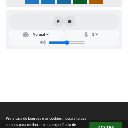
Legislação
Ouvidoria Municipal
PPA
Nota Fiscal Eletrônica
e-SIC
Prefeitura de Lourdes e os cookies: nosso site usa
cookies para melhorar a sua experiência de
ACEITAR