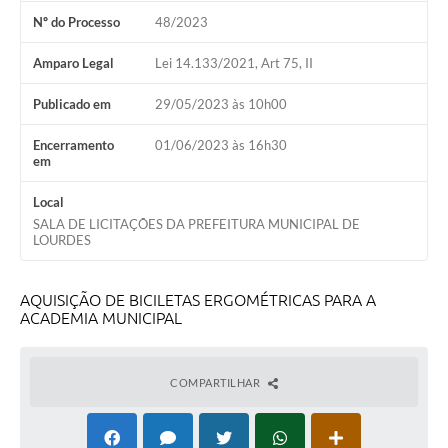
Nº do Processo
48/2023
Meio Ambiente
Amparo Legal
Lei 14.133/2021, Art 75, II
PPA
Publicado em
29/05/2023 às 10h00
SIAFIC
Transparência
Encerramento
01/06/2023 às 16h30
em
COMUS
Local
Cadastro usuários de transporte para Trabalho
SALA DE LICITAÇÕES DA PREFEITURA MUNICIPAL DE
LOURDES
Arquivos para Download
AQUISIÇÃO DE BICILETAS ERGOMÉTRICAS PARA A
Cadastro para Estágio
ACADEMIA MUNICIPAL
Contas Públicas
Diário Oficial
COMPARTILHAR
Junta Militar