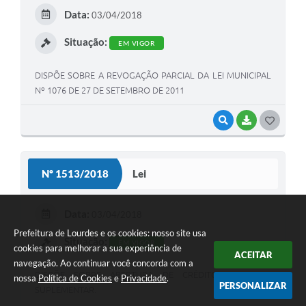
E
Data:
03/04/2018
I
Situação:
EM VIGOR
DISPÕE SOBRE A REVOGAÇÃO PARCIAL DA LEI MUNICIPAL
Nº 1076 DE 27 DE SETEMBRO DE 2011
VISUALIZAR
BAIXAR
G
O
S
Nº 1513/2018
Lei
T
E
Data:
03/04/2018
I
Prefeitura de Lourdes e os cookies: nosso site usa
Situação:
EM VIGOR
cookies para melhorar a sua experiência de
ACEITAR
navegação. Ao continuar você concorda com a
DISPÕE SOBRE ABERTURA DE CRÉDITO ADICIONAL
nossa
Política de Cookies
e
Privacidade
.
PERSONALIZAR
SUPLEMENTAR.