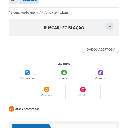
Editais
Telefones Úteis
Atualizado em: 30/03/2026 às 16h30
Notícias
BUSCAR LEGISLAÇÃO
Turismo
Acesso a Informação
DADOS ABERTOS
Contato
LEGENDA:
REQUERIMENTO DE RESTITUIÇÃO DA TAXA DE INSCRIÇÃO
Visualizar
Baixar
Anexos
QUESTIONÁRIO PPA 2026/2029, LDO 2026 e LOA 2026
ORÇAMENTO PARTICIPATIVO MUNICIPAL 2025
Vínculos
Gostei
Ouvidoria
atos encontrados
77
Holerite online
A Prefeitura