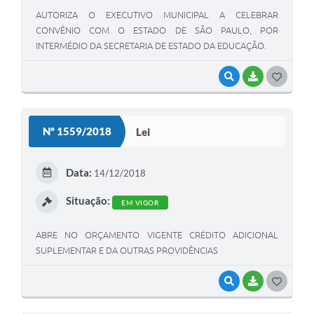
Legislação
AUTORIZA O EXECUTIVO MUNICIPAL A CELEBRAR
CONVÊNIO COM O ESTADO DE SÃO PAULO, POR
Ouvidoria Municipal
INTERMÉDIO DA SECRETARIA DE ESTADO DA EDUCAÇÃO.
PPA
VISUALIZAR
BAIXAR
G
Nota Fiscal Eletrônica
O
e-SIC
S
Nº 1559/2018
Lei
T
E
Data:
14/12/2018
I
Situação:
EM VIGOR
ABRE NO ORÇAMENTO VIGENTE CRÉDITO ADICIONAL
SUPLEMENTAR E DA OUTRAS PROVIDÊNCIAS
VISUALIZAR
BAIXAR
G
O