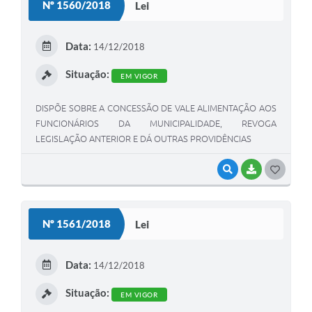
Nº 1560/2018
Lei
Meio Ambiente
Data:
PPA
14/12/2018
SIAFIC
Situação:
EM VIGOR
Transparência
DISPÕE SOBRE A CONCESSÃO DE VALE ALIMENTAÇÃO AOS
FUNCIONÁRIOS DA MUNICIPALIDADE, REVOGA
COMUS
LEGISLAÇÃO ANTERIOR E DÁ OUTRAS PROVIDÊNCIAS
Cadastro usuários de transporte para Trabalho
VISUALIZAR
BAIXAR
G
Arquivos para Download
O
Cadastro para Estágio
S
Nº 1561/2018
Lei
T
Contas Públicas
E
Data:
Diário Oficial
14/12/2018
I
Junta Militar
Situação:
EM VIGOR