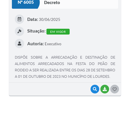
Nº 6005
Decreto
Meio Ambiente
Data:
PPA
30/06/2025
SIAFIC
Situação:
EM VIGOR
Transparência
Autoria:
Executivo
COMUS
DISPÕE SOBRE A ARRECADAÇÃO E DESTINAÇÃO DE
ALIMENTOS ARRECADADOS NA FESTA DO PEÃO DE
Cadastro usuários de transporte para Trabalho
RODEIO A SER REALIZADA ENTRE OS DIAS 28 DE SETEMBRO
Arquivos para Download
A 01 DE OUTUBRO DE 2023 NO MUNICÍPIO DE LOURDES.
Cadastro para Estágio
VISUALIZAR
BAIXAR
G
O
Contas Públicas
S
Diário Oficial
T
Junta Militar
E