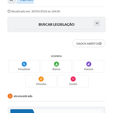
Editais
Telefones Úteis
Atualizado em: 30/03/2026 às 16h30
Notícias
BUSCAR LEGISLAÇÃO
Turismo
Acesso a Informação
DADOS ABERTOS
Contato
LEGENDA:
REQUERIMENTO DE RESTITUIÇÃO DA TAXA DE INSCRIÇÃO
Visualizar
Baixar
Anexos
QUESTIONÁRIO PPA 2026/2029, LDO 2026 e LOA 2026
ORÇAMENTO PARTICIPATIVO MUNICIPAL 2025
Vínculos
Gostei
Ouvidoria
ato encontrado
1
Holerite online
A Prefeitura