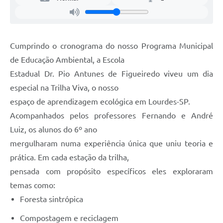
Legislação
Ouvidoria Municipal
PPA
Cumprindo o cronograma do nosso Programa Municipal
de Educação Ambiental, a Escola
Nota Fiscal Eletrônica
Estadual Dr. Pio Antunes de Figueiredo viveu um dia
e-SIC
especial na Trilha Viva, o nosso
espaço de aprendizagem ecológica em Lourdes-SP.
Acompanhados pelos professores Fernando e André
Luiz, os alunos do 6º ano
mergulharam numa experiência única que uniu teoria e
prática. Em cada estação da trilha,
pensada com propósito específicos eles exploraram
temas como:
Foresta sintrópica
Compostagem e reciclagem