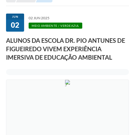
Editais
Telefones Úteis
JUN
02 JUN 2025
02
Notícias
MEIO AMBIENTE / VERDEAZUL
Turismo
ALUNOS DA ESCOLA DR. PIO ANTUNES DE
FIGUEIREDO VIVEM EXPERIÊNCIA
Acesso a Informação
IMERSIVA DE EDUCAÇÃO AMBIENTAL
Contato
REQUERIMENTO DE RESTITUIÇÃO DA TAXA DE INSCRIÇÃO
QUESTIONÁRIO PPA 2026/2029, LDO 2026 e LOA 2026
ORÇAMENTO PARTICIPATIVO MUNICIPAL 2025
Ouvidoria
Holerite online
A Prefeitura