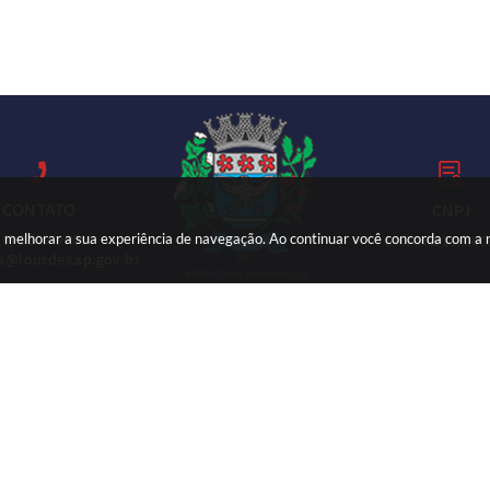
CONTATO
CNPJ
ara melhorar a sua experiência de navegação. Ao continuar você concorda com a
18) 3699-9000
59.767.921/000
ia@lourdes.sp.gov.br
Versão do Sistema:
3.5.3 - 19/06/2026
Portal atualizado em:
07/08/2026 