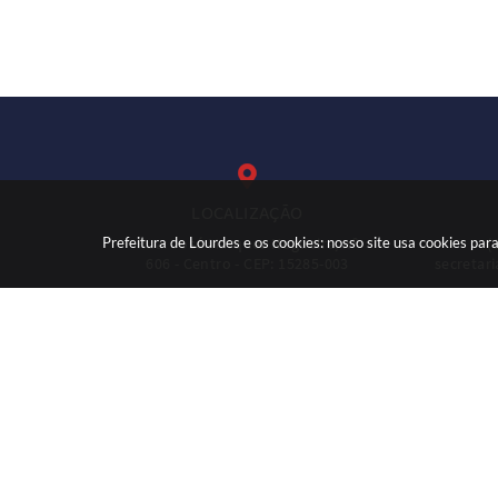
LOCALIZAÇÃO
Prefeitura de Lourdes e os cookies: nosso site usa cookies p
Rua: José Marques Nogueira, nº
(
606 - Centro - CEP: 15285-003
secretar