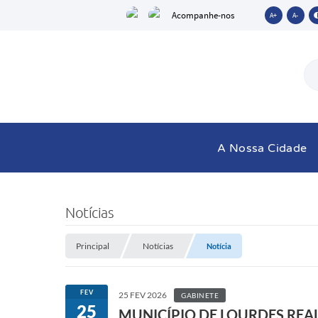
Acompanhe-nos
A+
A-
A Nossa Cidade
Notícias
Principal
Notícias
Notícia
FEV
25 FEV 2026
GABINETE
25
MUNICÍPIO DE LOURDES REAL