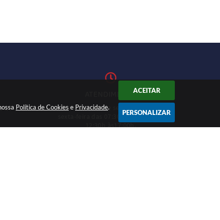
ACEITAR
ATENDIMENTO
 nossa
Política de Cookies
Atendimento de segunda-feira a
e
Privacidade
.
1-27
PERSONALIZAR
sexta-feira das 07:30h às 11h e das
12:30h às17:00h.
CADASTRAR
12:46