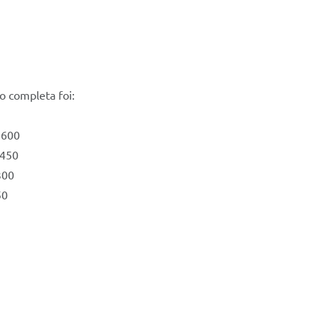
ão completa foi:
 600
 450
300
50