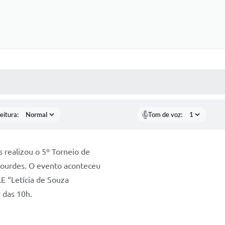
 MÍDIAS
RECEBA NOTÍCIAS
eitura:
Tom de voz:
 realizou o 5º Torneio de
 Lourdes. O evento aconteceu
E “Letícia de Souza
 das 10h.