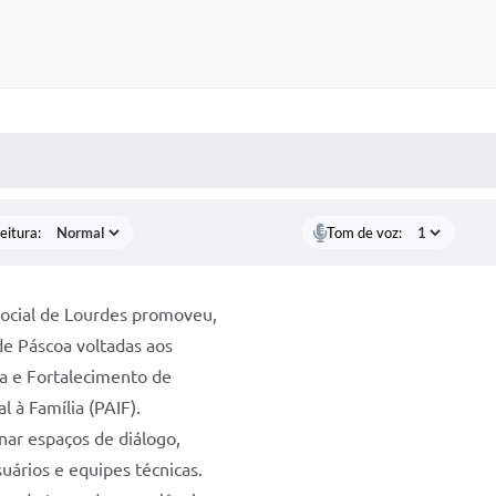
 MÍDIAS
RECEBA NOTÍCIAS
eitura:
Tom de voz:
ocial de Lourdes promoveu,
de Páscoa voltadas aos
ia e Fortalecimento de
 à Família (PAIF).
onar espaços de diálogo,
uários e equipes técnicas.