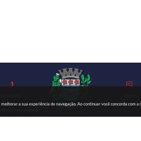
CONTATO
CNPJ
ara melhorar a sua experiência de navegação. Ao continuar você concorda com a
18) 3699-9000
59.767.921/000
ia@lourdes.sp.gov.br