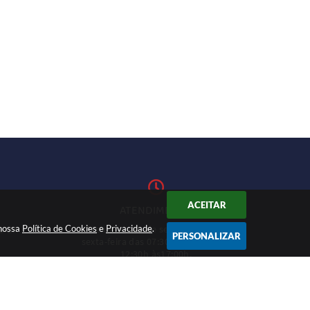
ACEITAR
ATENDIMENTO
 nossa
Política de Cookies
Atendimento de segunda-feira a
e
Privacidade
.
1-27
PERSONALIZAR
sexta-feira das 07:30h às 11h e das
12:30h às17:00h.