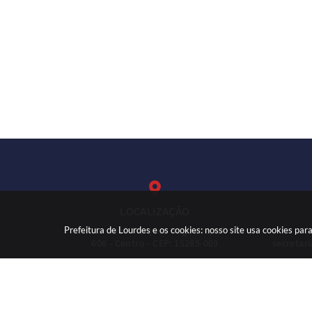
LOCALIZAÇÃO
Prefeitura de Lourdes e os cookies: nosso site usa cookies p
Rua: José Marques Nogueira, nº
(
606 - Centro - CEP: 15285-003
secretar