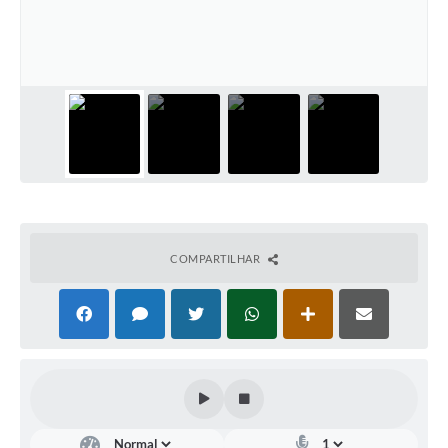
Meio Ambiente
PPA
SIAFIC
Transparência
COMUS
Cadastro usuários de transporte para Trabalho
COMPARTILHAR
Arquivos para Download
Cadastro para Estágio
Contas Públicas
Diário Oficial
Junta Militar