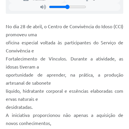
Legislação
Ouvidoria Municipal
PPA
No dia 28 de abril, o Centro de Convivência do Idoso (CCI)
promoveu uma
Nota Fiscal Eletrônica
oficina especial voltada às participantes do Serviço de
e-SIC
Convivência e
Fortalecimento de Vínculos. Durante a atividade, as
idosas tiveram a
oportunidade de aprender, na prática, a produção
artesanal de sabonete
líquido, hidratante corporal e essências elaboradas com
ervas naturais e
desidratadas.
A iniciativa proporcionou não apenas a aquisição de
novos conhecimentos,