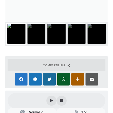
Meio Ambiente
PPA
SIAFIC
Transparência
COMUS
Cadastro usuários de transporte para Trabalho
COMPARTILHAR
Arquivos para Download
Cadastro para Estágio
Contas Públicas
Diário Oficial
Junta Militar