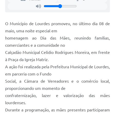
Legislação
Ouvidoria Municipal
PPA
O Município de Lourdes promoveu, no último dia 08 de
maio, uma noite especial em
Nota Fiscal Eletrônica
homenagem ao Dia das Mães, reunindo famílias,
e-SIC
comerciantes e a comunidade no
Calçadão Municipal Celídio Rodrigues Moreira, em frente
à Praça da Igreja Matriz.
A ação foi realizada pela Prefeitura Municipal de Lourdes,
em parceria com o Fundo
Social, a Câmara de Vereadores e o comércio local,
proporcionando um momento de
confraternização, lazer e valorização das mães
lourdenses.
Durante a programação, as mães presentes participaram