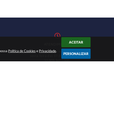
ACEITAR
ATENDIMENTO
 nossa
Política de Cookies
Atendimento de segunda-feira a
e
Privacidade
.
1-27
PERSONALIZAR
sexta-feira das 07:30h às 11h e das
12:30h às17:00h.
CADASTRAR
12:46