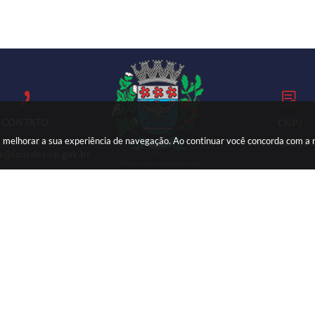
CONTATO
CNPJ
ara melhorar a sua experiência de navegação. Ao continuar você concorda com a
18) 3699-9000
59.767.921/000
ia@lourdes.sp.gov.br
Versão do Sistema:
3.5.3 - 19/06/2026
Portal atualizado em:
07/08/2026 