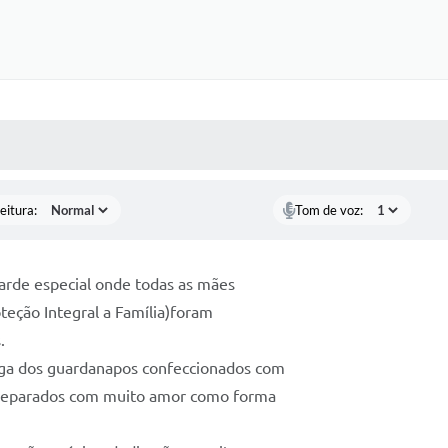
 MÍDIAS
RECEBA NOTÍCIAS
eitura:
Tom de voz:
arde especial onde todas as mães
teção Integral a Família)foram
.
ega dos guardanapos confeccionados com
 preparados com muito amor como forma