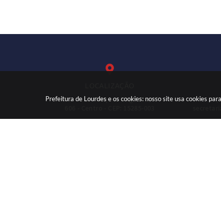
LOCALIZAÇÃO
Prefeitura de Lourdes e os cookies: nosso site usa cookies p
Rua: José Marques Nogueira, nº
(
606 - Centro - CEP: 15285-003
secretar