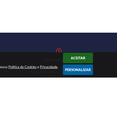
ACEITAR
ATENDIMENTO
 nossa
Política de Cookies
Atendimento de segunda-feira a
e
Privacidade
.
1-27
PERSONALIZAR
sexta-feira das 07:30h às 11h e das
12:30h às17:00h.
CADASTRAR