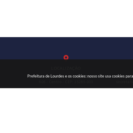
LOCALIZAÇÃO
Prefeitura de Lourdes e os cookies: nosso site usa cookies p
Rua: José Marques Nogueira, nº
(
606 - Centro - CEP: 15285-003
secretar