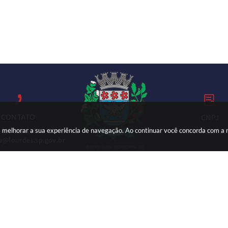
CONTATO
CNPJ
ara melhorar a sua experiência de navegação. Ao continuar você concorda com a
18) 3699-9000
59.767.921/000
ia@lourdes.sp.gov.br