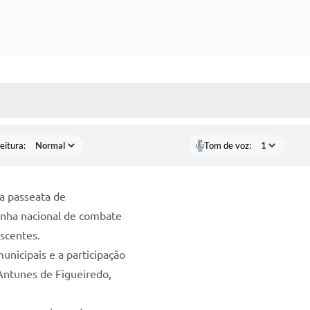
 MÍDIAS
RECEBA NOTÍCIAS
eitura:
Tom de voz:
ma passeata de
anha nacional de combate
escentes.
unicipais e a participação
Antunes de Figueiredo,