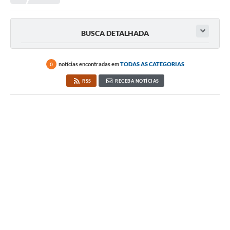
Editais
Telefones Úteis
BUSCA DETALHADA
Notícias
Turismo
notícias encontradas em
TODAS AS CATEGORIAS
0
RSS
RECEBA NOTÍCIAS
Acesso a Informação
Contato
REQUERIMENTO DE RESTITUIÇÃO DA TAXA DE INSCRIÇÃO
QUESTIONÁRIO PPA 2026/2029, LDO 2026 e LOA 2026
ORÇAMENTO PARTICIPATIVO MUNICIPAL 2025
Ouvidoria
Holerite online
A Prefeitura