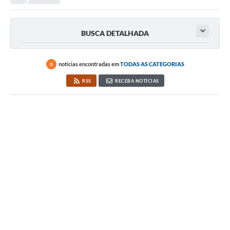
Editais
Telefones Úteis
BUSCA DETALHADA
Notícias
Turismo
notícias encontradas em
TODAS AS CATEGORIAS
0
RSS
RECEBA NOTÍCIAS
Acesso a Informação
Contato
REQUERIMENTO DE RESTITUIÇÃO DA TAXA DE INSCRIÇÃO
QUESTIONÁRIO PPA 2026/2029, LDO 2026 e LOA 2026
ORÇAMENTO PARTICIPATIVO MUNICIPAL 2025
Ouvidoria
Holerite online
A Prefeitura