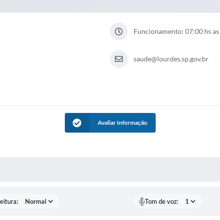
Funcionamento: 07:00 hs as
saude@lourdes.sp.gov.br
Avaliar Informação
 MÍDIAS
eitura:
Tom de voz: