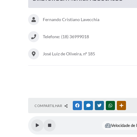
Fernando Cristiano Lavecchia
Telefone: (18) 36999018
José Luiz de Oliveira, nº 185
COMPARTILHAR
FACEBOOK
MESSENGER
TWITTER
WHATSAPP
OUTRAS
Velocidade de l