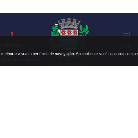
CONTATO
CNPJ
ara melhorar a sua experiência de navegação. Ao continuar você concorda com a
18) 3699-9000
59.767.921/000
ia@lourdes.sp.gov.br
Versão do Sistema:
3.5.3 - 19/06/2026
Portal atualizado em:
07/08/2026 