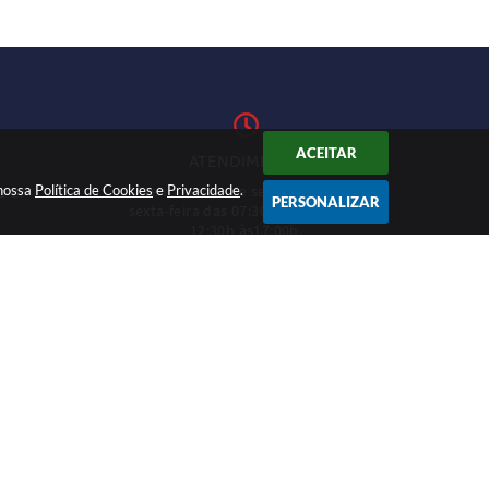
ACEITAR
ATENDIMENTO
 nossa
Política de Cookies
Atendimento de segunda-feira a
e
Privacidade
.
1-27
PERSONALIZAR
sexta-feira das 07:30h às 11h e das
12:30h às17:00h.
CADASTRAR
12:46