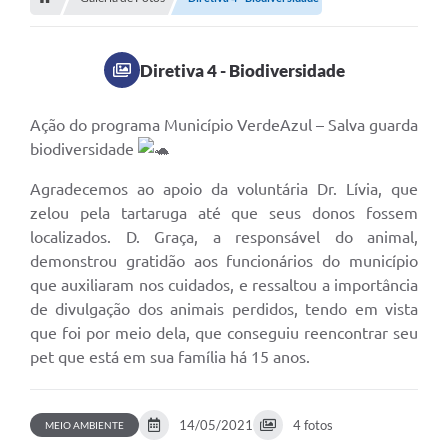
Editais
Telefones Úteis
Diretiva 4 - Biodiversidade
Notícias
Turismo
Ação do programa Município VerdeAzul – Salva guarda
biodiversidade
Acesso a Informação
Agradecemos ao apoio da voluntária Dr. Lívia, que
Contato
zelou pela tartaruga até que seus donos fossem
localizados. D. Graça, a responsável do animal,
REQUERIMENTO DE RESTITUIÇÃO DA TAXA DE INSCRIÇÃO
demonstrou gratidão aos funcionários do município
QUESTIONÁRIO PPA 2026/2029, LDO 2026 e LOA 2026
que auxiliaram nos cuidados, e ressaltou a importância
de divulgação dos animais perdidos, tendo em vista
ORÇAMENTO PARTICIPATIVO MUNICIPAL 2025
que foi por meio dela, que conseguiu reencontrar seu
pet que está em sua família há 15 anos.
Ouvidoria
Holerite online
14/05/2021
4 fotos
MEIO AMBIENTE
A Prefeitura