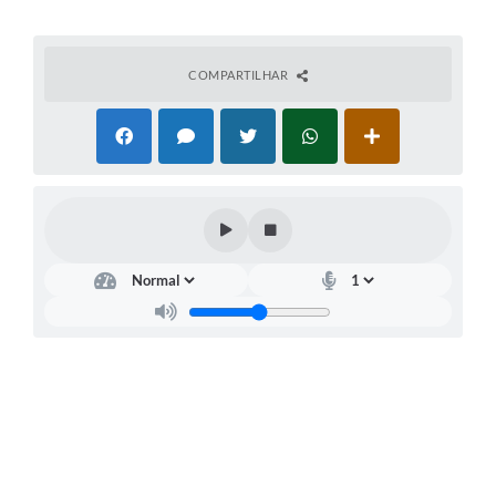
Meio Ambiente
PPA
COMPARTILHAR
SIAFIC
Transparência
COMUS
Cadastro usuários de transporte para Trabalho
Arquivos para Download
Cadastro para Estágio
Contas Públicas
Diário Oficial
Junta Militar