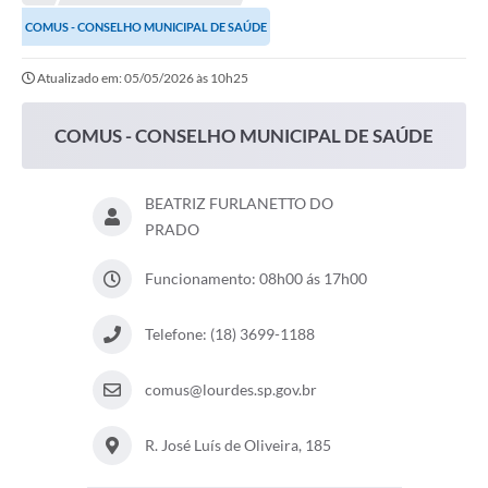
Editais
COMUS - CONSELHO MUNICIPAL DE SAÚDE
Telefones Úteis
Atualizado em: 05/05/2026 às 10h25
Notícias
COMUS - CONSELHO MUNICIPAL DE SAÚDE
Turismo
Acesso a Informação
BEATRIZ FURLANETTO DO
Contato
PRADO
REQUERIMENTO DE RESTITUIÇÃO DA TAXA DE INSCRIÇÃO
Funcionamento: 08h00 ás 17h00
QUESTIONÁRIO PPA 2026/2029, LDO 2026 e LOA 2026
Telefone: (18) 3699-1188
ORÇAMENTO PARTICIPATIVO MUNICIPAL 2025
Ouvidoria
comus@lourdes.sp.gov.br
Holerite online
R. José Luís de Oliveira, 185
A Prefeitura