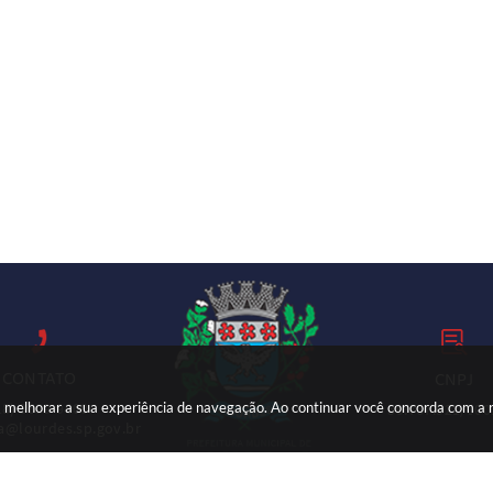
CONTATO
CNPJ
ara melhorar a sua experiência de navegação. Ao continuar você concorda com a
18) 3699-9000
59.767.921/000
ia@lourdes.sp.gov.br