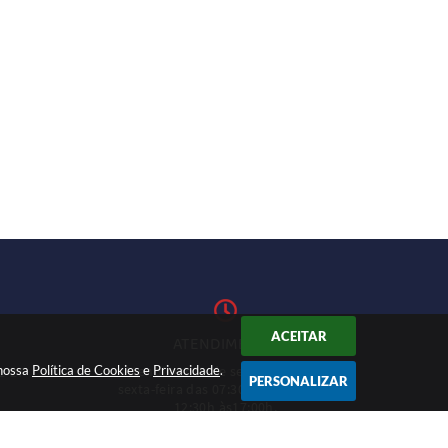
ACEITAR
ATENDIMENTO
 nossa
Política de Cookies
Atendimento de segunda-feira a
e
Privacidade
.
1-27
PERSONALIZAR
sexta-feira das 07:30h às 11h e das
12:30h às17:00h.