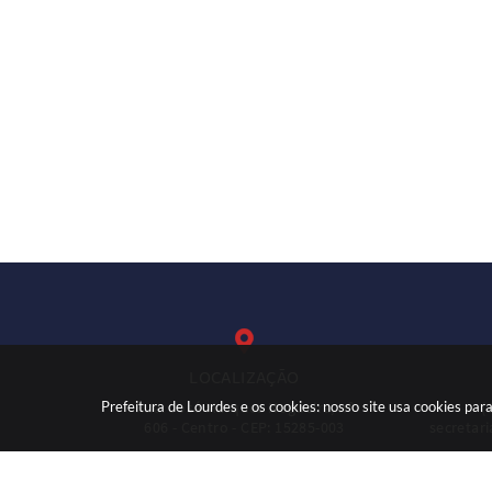
LOCALIZAÇÃO
Prefeitura de Lourdes e os cookies: nosso site usa cookies p
Rua: José Marques Nogueira, nº
(
606 - Centro - CEP: 15285-003
secretar