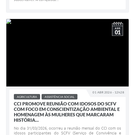
ABR
01
01 ABR 2026 - 12h28
AGRICULTURA
ASSISTÊNCIA SOCIAL
CCI PROMOVE REUNIÃO COM IDOSOS DO SCFV
COM FOCO EM CONSCIENTIZAÇÃO AMBIENTAL E
HOMENAGEM ÀS MULHERES QUE MARCARAM
HISTÓRIA...
No dia 31/03/2026, ocorreu a reunião mensal do CCI com os
idosos participantes do SCFV (Serviço de Convivência e