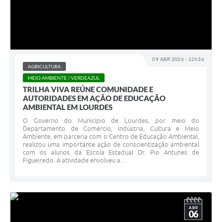
09 ABR 2026 - 12h36
AGRICULTURA
MEIO AMBIENTE / VERDEAZUL
TRILHA VIVA REÚNE COMUNIDADE E
AUTORIDADES EM AÇÃO DE EDUCAÇÃO
AMBIENTAL EM LOURDES
O Governo do Município de Lourdes, por meio do
Departamento de Comércio, Indústria, Cultura e Meio
Ambiente, em parceria com o Centro de Educação Ambiental,
realizou uma importante ação de conscientização ambiental
com os alunos da Escola Estadual Dr. Pio Antunes de
Figueiredo. A atividade envolveu a...
ABR
06