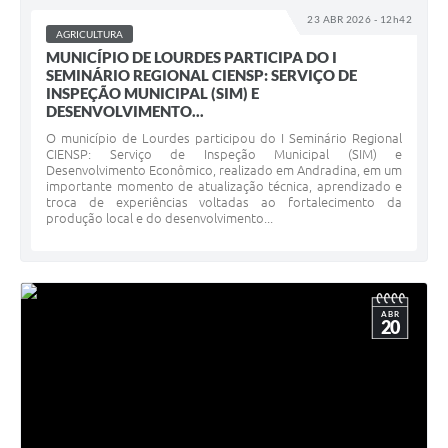
23 ABR 2026 - 12h42
AGRICULTURA
MUNICÍPIO DE LOURDES PARTICIPA DO I
SEMINÁRIO REGIONAL CIENSP: SERVIÇO DE
INSPEÇÃO MUNICIPAL (SIM) E
DESENVOLVIMENTO...
O município de Lourdes participou do I Seminário Regional
CIENSP: Serviço de Inspeção Municipal (SIM) e
Desenvolvimento Econômico, realizado em Andradina, em um
importante momento de atualização técnica, aprendizado e
troca de experiências voltadas ao fortalecimento da
produção local e do desenvolvimento...
ABR
20