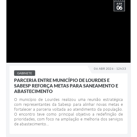
ABR
06
06 ABR 2026 - 12h33
GABINETE
PARCERIA ENTRE MUNICÍPIO DE LOURDES E
SABESP REFORÇA METAS PARA SANEAMENTO E
ABASTECIMENTO
O município de Lourdes realizou uma reunião estratégica
com representantes da Sabesp para alinhar novas metas e
fortalecer a parceria voltada ao atendimento da população.
O encontro teve como principal objetivo a redefinição de
prioridades, com foco na ampliação e melhoria dos serviços
de abastecimento...