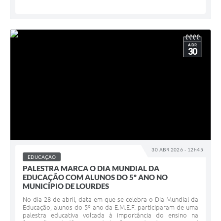
ABR
30
30 ABR 2026 - 12h45
EDUCAÇÃO
PALESTRA MARCA O DIA MUNDIAL DA
EDUCAÇÃO COM ALUNOS DO 5º ANO NO
MUNICÍPIO DE LOURDES
No dia 28 de abril, data em que se celebra o Dia Mundial da
Educação, alunos do 5º ano da E.M.E.F. participaram de uma
palestra educativa voltada à importância do ensino na