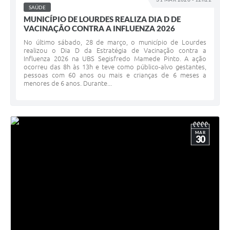
SAÚDE
MUNICÍPIO DE LOURDES REALIZA DIA D DE
VACINAÇÃO CONTRA A INFLUENZA 2026
No último sábado, 28 de março, o município de Lourdes
realizou o Dia D da Estratégia de Vacinação contra a
Influenza 2026 na UBS Segisfredo Mamede Pinto. A ação
ocorreu das 8h às 13h e teve como público-alvo gestantes,
pessoas com 60 anos ou mais e crianças de 6 meses a
menores de 6 anos. Durante...
MAR
30