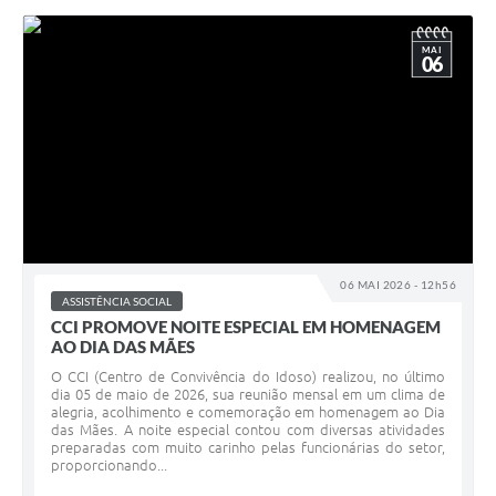
MAI
06
06 MAI 2026 - 12h56
ASSISTÊNCIA SOCIAL
CCI PROMOVE NOITE ESPECIAL EM HOMENAGEM
AO DIA DAS MÃES
O CCI (Centro de Convivência do Idoso) realizou, no último
dia 05 de maio de 2026, sua reunião mensal em um clima de
alegria, acolhimento e comemoração em homenagem ao Dia
das Mães. A noite especial contou com diversas atividades
preparadas com muito carinho pelas funcionárias do setor,
proporcionando...