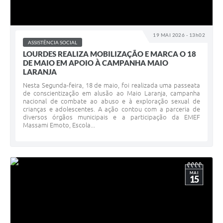
19 MAI 2026 - 13h02
ASSISTÊNCIA SOCIAL
LOURDES REALIZA MOBILIZAÇÃO E MARCA O 18
DE MAIO EM APOIO À CAMPANHA MAIO
LARANJA
Nesta Segunda-feira, 18 de maio, foi realizada uma passeata
de conscientização em alusão ao Maio Laranja, campanha
nacional de combate ao abuso e à exploração sexual de
crianças e adolescentes. A ação contou com a parceria de
diversos órgãos municipais e a participação da EMEF
Massami Emoto, Escola...
MAI
15