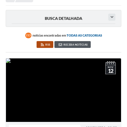
Editais
Telefones Úteis
BUSCA DETALHADA
Notícias
Turismo
notícias encontradas em
TODAS AS CATEGORIAS
777
RSS
RECEBA NOTÍCIAS
Acesso a Informação
Contato
REQUERIMENTO DE RESTITUIÇÃO DA TAXA DE INSCRIÇÃO
NOV
12
QUESTIONÁRIO PPA 2026/2029, LDO 2026 e LOA 2026
ORÇAMENTO PARTICIPATIVO MUNICIPAL 2025
Ouvidoria
Holerite online
A Prefeitura