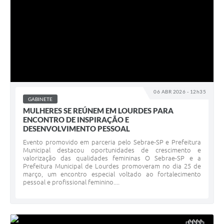
06 ABR 2026 - 12h35
GABINETE
MULHERES SE REÚNEM EM LOURDES PARA
ENCONTRO DE INSPIRAÇÃO E
DESENVOLVIMENTO PESSOAL
Evento promovido em parceria pelo Sebrae-SP e Prefeitura
Municipal destacou oportunidades de crescimento e
valorização das qualidades femininas O Sebrae-SP e a
Prefeitura Municipal de Lourdes promoveram no dia 25 de
março, um encontro especial voltado ao fortalecimento
pessoal e profissional feminino....