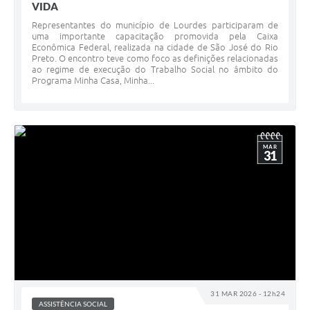
VIDA
Representantes do município de Lourdes participaram de
uma importante capacitação promovida pela Caixa
Econômica Federal, realizada na cidade de São José do Rio
Preto. O encontro teve como foco as definições relacionadas
ao regime de execução do Trabalho Social no âmbito do
Programa Minha Casa, Minha...
MAR
31
31 MAR 2026 - 12h24
ASSISTÊNCIA SOCIAL