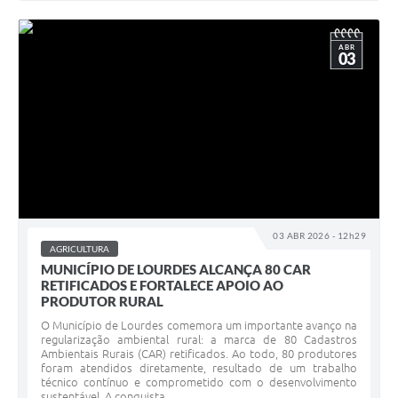
ABR
03
03 ABR 2026 - 12h29
AGRICULTURA
MUNICÍPIO DE LOURDES ALCANÇA 80 CAR
RETIFICADOS E FORTALECE APOIO AO
PRODUTOR RURAL
O Município de Lourdes comemora um importante avanço na
regularização ambiental rural: a marca de 80 Cadastros
Ambientais Rurais (CAR) retificados. Ao todo, 80 produtores
foram atendidos diretamente, resultado de um trabalho
técnico contínuo e comprometido com o desenvolvimento
sustentável. A conquista...