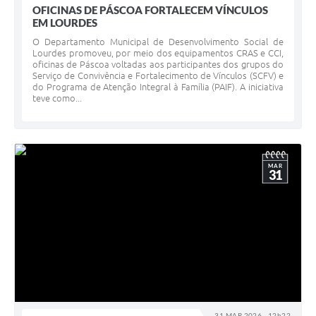
OFICINAS DE PÁSCOA FORTALECEM VÍNCULOS
EM LOURDES
O Departamento Municipal de Desenvolvimento Social de
Lourdes promoveu, por meio dos equipamentos CRAS e CCI,
oficinas de Páscoa voltadas aos participantes dos grupos do
Serviço de Convivência e Fortalecimento de Vínculos (SCFV) e
do Programa de Atenção Integral à Família (PAIF). A iniciativa
teve como...
MAR
31
31 MAR 2026 - 12h22