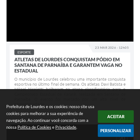
23 MAR 2026 - 12h05
ESPORTE
ATLETAS DE LOURDES CONQUISTAM PÓDIO EM
SANTANA DE PARNAÍBA E GARANTEM VAGA NO
ESTADUAL
O município de Lourdes celebrou uma importante conquista
esportiva no último final de semana. Os atletas Davi Batista e
Mikael Nicoletti brilharam na etapa classificatória para o
Campeonato Estadual de Karatê, realizada em Santana de
Parnaíba. O evento foi marcado por um alto nível de
competitividade,...
Prefeitura de Lourdes e os cookies: nosso site usa
cookies para melhorar a sua experiência de
ACEITAR
navegação. Ao continuar você concorda com a
nossa
Política de Cookies
e
Privacidade
.
PERSONALIZAR
MAR
20