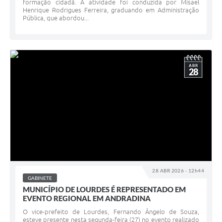
formação cidadã. A atividade foi conduzida por Misael
Henrique Rodrigues Ferreira, graduando em Administração
Pública, que abordou...
ABR
28
28 ABR 2026 - 12h44
GABINETE
MUNICÍPIO DE LOURDES É REPRESENTADO EM
EVENTO REGIONAL EM ANDRADINA
O vice-prefeito de Lourdes, Fernando Ângelo de Souza,
esteve presente nesta segunda-feira (27) no evento realizado