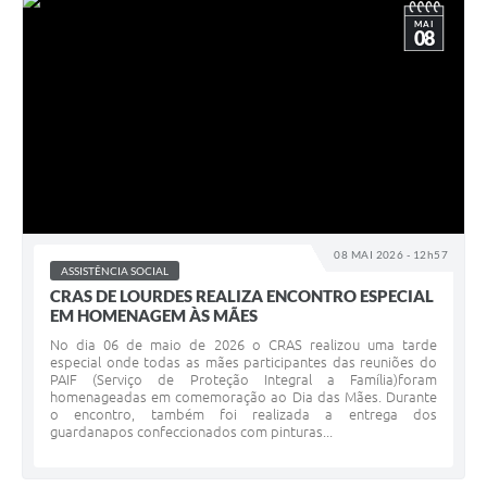
MAI
08
08 MAI 2026 - 12h57
ASSISTÊNCIA SOCIAL
CRAS DE LOURDES REALIZA ENCONTRO ESPECIAL
EM HOMENAGEM ÀS MÃES
No dia 06 de maio de 2026 o CRAS realizou uma tarde
especial onde todas as mães participantes das reuniões do
PAIF (Serviço de Proteção Integral a Família)foram
homenageadas em comemoração ao Dia das Mães. Durante
o encontro, também foi realizada a entrega dos
guardanapos confeccionados com pinturas...