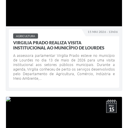
15 MAI 2026 - 13h06
AGRICULTURA
VIRGILIA PRADO REALIZA VISITA
INSTITUCIONAL AO MUNICÍPIO DE LOURDES
A assessora parlamentar Virgilia Prado esteve no município
de Lourdes no dia 13 de maio de 2026 para uma visita
institucional aos setores públicos municipais. Durante a
agenda, Virgilia conheceu de perto os serviços desenvolvidos
pelo Departamento de Agricultura, Comércio, Indústria e
Meio Ambiente,...
MAI
15