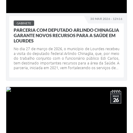
30 MAR 2026 - 12h16
GABINETE
PARCERIA COM DEPUTADO ARLINDO CHINAGLIA
GARANTE NOVOS RECURSOS PARA A SAÚDE EM
LOURDES
No dia 27 de março de 2026, o município de Lourdes recebeu
a visita do deputado federal Arlindo Chinaglia, que, por meio
do trabalho conjunto com o funcionário público Edi Carlos,
tem destinado importantes recursos para a área da Saúde. A
parceria, iniciada em 2021, vem fortalecendo os serviços de...
MAR
26