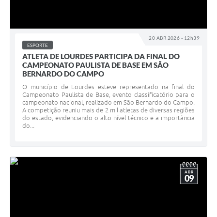
20 ABR 2026 - 12h39
ESPORTE
ATLETA DE LOURDES PARTICIPA DA FINAL DO
CAMPEONATO PAULISTA DE BASE EM SÃO
BERNARDO DO CAMPO
O município de Lourdes esteve representado na final do
Campeonato Paulista de Base, evento classificatório para o
campeonato nacional, realizado em São Bernardo do Campo.
A competição reuniu mais de 2 mil atletas de diversas regiões
do estado, evidenciando o alto nível técnico e a importância
do...
ABR
09