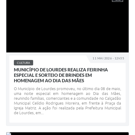
11 MAI 2026 - 12h55
CULTURA
MUNICÍPIO DE LOURDES REALIZA FEIRINHA
ESPECIAL E SORTEIO DE BRINDES EM
HOMENAGEM AO DIA DAS MÃES
O Município de Lourdes promoveu, no último dia 08 de maio,
uma noite especial em homenagem ao Dia das Mães,
reunindo famílias, comerciantes e a comunidade no Calçadão
Municipal Celídio Rodrigues Moreira, em frente à Praça da
Igreja Matriz. A ação foi realizada pela Prefeitura Municipal
de Lourdes, em...