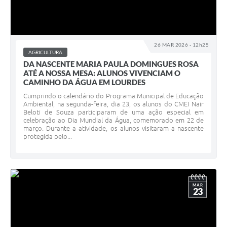
26 MAR 2026 - 12h25
AGRICULTURA
DA NASCENTE MARIA PAULA DOMINGUES ROSA
ATÉ A NOSSA MESA: ALUNOS VIVENCIAM O
CAMINHO DA ÁGUA EM LOURDES
Cumprindo o calendário do Programa Municipal de Educação
Ambiental, na segunda-feira, dia 23, os alunos do CMEI Nair
Beloti de Souza participaram de uma ação especial em
celebração ao Dia Mundial da Água, comemorado em 22 de
março. Durante a atividade, os alunos visitaram a nascente
protegida pelo...
MAR
23