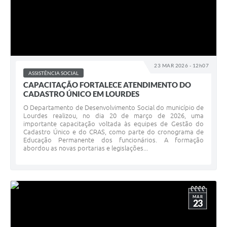
23 MAR 2026 - 12h07
ASSISTÊNCIA SOCIAL
CAPACITAÇÃO FORTALECE ATENDIMENTO DO
CADASTRO ÚNICO EM LOURDES
O Departamento de Desenvolvimento Social do município de
Lourdes realizou, no dia 20 de março de 2026, uma
importante capacitação voltada às equipes de Gestão do
Cadastro Único e do CRAS, como parte do cronograma de
Educação Permanente dos funcionários. A formação
abordou as novas portarias e legislações...
MAR
23