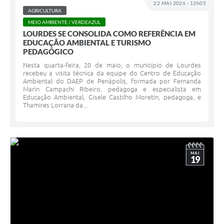
22 MAI 2026 - 13h05
Legislação
AGRICULTURA
MEIO AMBIENTE / VERDEAZUL
Ouvidoria Municipal
LOURDES SE CONSOLIDA COMO REFERÊNCIA EM
EDUCAÇÃO AMBIENTAL E TURISMO
PPA
PEDAGÓGICO
Nota Fiscal Eletrônica
Nesta quarta-feira, 20 de maio, o município de Lourdes
recebeu a visita técnica da equipe do Centro de Educação
Ambiental do DAEP de Penápolis, formada por Fernanda
e-SIC
Marin Campachi Ribeiro, pedagoga e especialista em
Educação Ambiental, Gisele Castilho Moretin, pedagoga, e
Thamires Lorrana da...
MAI
19