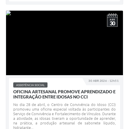
ABR
30
30 ABR 2026 - 12h51
ASSISTÊNCIA SOCIAL
OFICINA ARTESANAL PROMOVE APRENDIZADO E
INTEGRAÇÃO ENTRE IDOSAS NO CCI
No dia 28 de abril, o Centro de Convivência do Idoso (CCI)
promoveu uma oficina especial voltada às participantes do
Serviço de Convivência e Fortalecimento de Vínculos. Durante
a atividade, as idosas tiveram a oportunidade de aprender,
na prática, a produção artesanal de sabonete líquido,
hidratante...