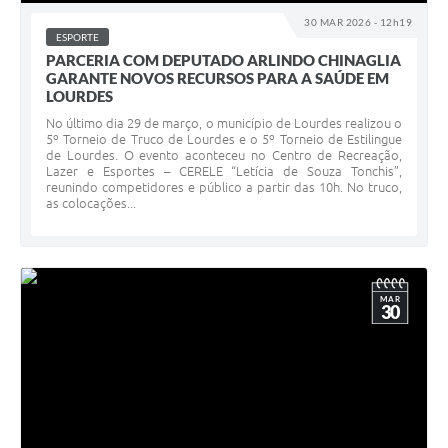
30 MAR 2026 - 12h19
ESPORTE
PARCERIA COM DEPUTADO ARLINDO CHINAGLIA
GARANTE NOVOS RECURSOS PARA A SAÚDE EM
LOURDES
No último dia 29 de março, o município de Lourdes realizou o
5º Torneio de Truco de Lourdes e o 5º Torneio de Estilingue
de Lourdes. O evento aconteceu no Centro de Recreação,
Lazer e Esportes – CERELE “Letícia de Souza Tonchis”,
reunindo competidores e público a partir das 10h. No truco,
as colocações...
MAR
30