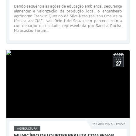
Dando sequência às ações de educação ambiental, segurança
alimentar e valorização da produção local, o engenheiro
agrônomo Franklin Querino da Silva Neto realizou uma visita
técnica ao CMEI Nair Beloti de Souza, em parceria com a
coordenação da unidade, representada por Sandra Rocha.
Na ocasião, foram...
ABR
27
27 ABR 2026 - 12h52
AGRICULTURA
MUNICÍPIO DE LOURDES REALIZA COM SENAR