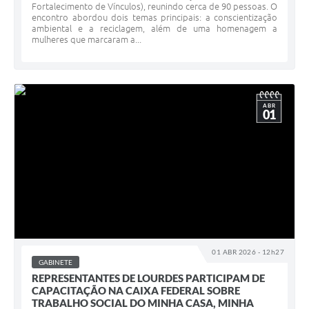
Fortalecimento de Vínculos), reunindo cerca de 90 pessoas. O
encontro abordou dois temas principais: a conscientização
ambiental e a reciclagem, além de uma homenagem a
mulheres que marcaram a...
ABR
01
01 ABR 2026 - 12h27
GABINETE
REPRESENTANTES DE LOURDES PARTICIPAM DE
CAPACITAÇÃO NA CAIXA FEDERAL SOBRE
TRABALHO SOCIAL DO MINHA CASA, MINHA