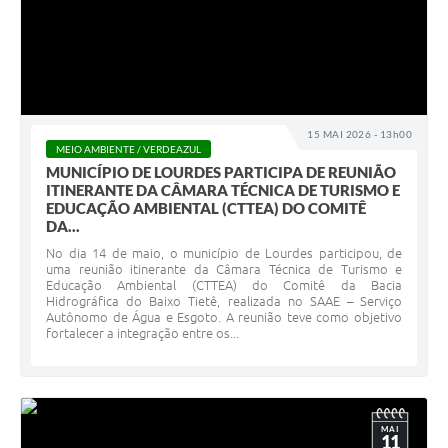
15 MAI 2026 - 13h00
MEIO AMBIENTE / VERDEAZUL
MUNICÍPIO DE LOURDES PARTICIPA DE REUNIÃO
ITINERANTE DA CÂMARA TÉCNICA DE TURISMO E
EDUCAÇÃO AMBIENTAL (CTTEA) DO COMITÊ
DA...
No dia 14 de maio, o município de Lourdes participou, de
uma reunião itinerante da Câmara Técnica de Turismo e
Educação Ambiental (CTTEA) do Comitê da Bacia
Hidrográfica do Baixo Tietê, realizada no SAAE – Serviço
Autônomo de Água e Esgoto. A reunião teve como objetivo
fortalecer a integração entre os...
MAI
11