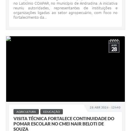
no Laticínio COAPAR, no município de Andradina. A iniciativa
reuniu autoridades, representantes de instituições e
organizações ligadas ao setor agropecuário, com foco no
fortalecimento da...
ABR
28
28 ABR 2026 - 12h40
AGRICULTURA
EDUCAÇÃO
VISITA TÉCNICA FORTALECE CONTINUIDADE DO
POMAR ESCOLAR NO CMEI NAIR BELOTI DE
SOUZA