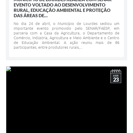
EVENTO VOLTADO AO DESENVOLVIMENTO
RURAL, EDUCAÇÃO AMBIENTAL E PROTEÇÃO
DAS ÁREAS DE...
No dia 24 de abril, o Município de Lourdes sediou um
importante evento promovido pelo SENAR/FAESP, em
parceria com a Casa da Agricultura, o Departamento de
Comércio, Indústria, Agricultura e Meio Ambiente e o Centro
de Educação Ambiental. A ação reuniu mais de 86
participantes, entre produtores rurais,...
ABR
23