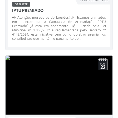
12 NOV 2024 - 11h22
GABINETE
Meio Ambiente
IPTU PREMIADO
PPA
📢 Atenção, moradores de Lourdes! 🎉 Estamos animados
em anunciar que a Campanha de Arrecadação “IPTU
Premiado” já está em andamento! 💰 Criada pela Lei
SIAFIC
Municipal nº 1.800/2022 e regulamentada pelo Decreto nº
6148/2024, esta iniciativa tem como objetivo premiar os
Transparência
contribuintes que mantêm o pagamento do...
COMUS
Cadastro usuários de transporte para Trabalho
MAI
22
Arquivos para Download
Cadastro para Estágio
Contas Públicas
Diário Oficial
Junta Militar