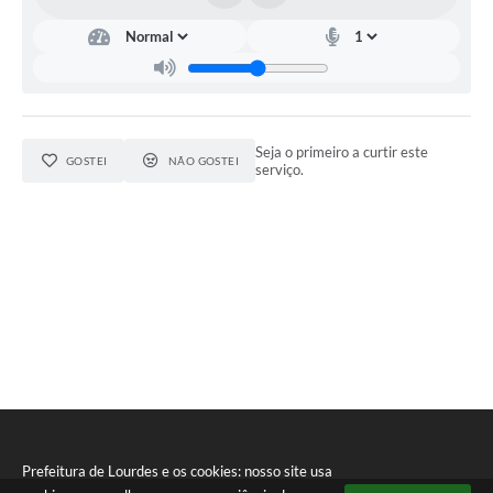
Meio Ambiente
PPA
SIAFIC
Seja o primeiro a curtir este
Transparência
GOSTEI
NÃO GOSTEI
serviço.
COMUS
Cadastro usuários de transporte para Trabalho
Arquivos para Download
Cadastro para Estágio
Contas Públicas
Diário Oficial
Junta Militar
Prefeitura de Lourdes e os cookies: nosso site usa