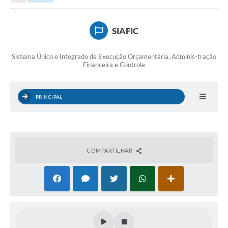
Editais
Telefones Úteis
SIAFIC
Notícias
Sistema Único e Integrado de Execução Orçamentária, Adminis-tração
Turismo
Financeira e Controle
Acesso a Informação
PRINCIPAL
Contato
REQUERIMENTO DE RESTITUIÇÃO DA TAXA DE INSCRIÇÃO
QUESTIONÁRIO PPA 2026/2029, LDO 2026 e LOA 2026
COMPARTILHAR
ORÇAMENTO PARTICIPATIVO MUNICIPAL 2025
Ouvidoria
Holerite online
A Prefeitura