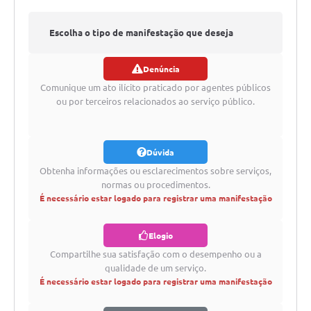
Meio Ambiente
Escolha o tipo de manifestação que deseja
PPA
Denúncia
SIAFIC
registrar
Comunique um ato ilícito praticado por agentes públicos
Transparência
ou por terceiros relacionados ao serviço público.
COMUS
Dúvida
Cadastro usuários de transporte para Trabalho
Obtenha informações ou esclarecimentos sobre serviços,
Arquivos para Download
normas ou procedimentos.
É necessário estar logado para registrar uma manifestação
Cadastro para Estágio
Elogio
Contas Públicas
Compartilhe sua satisfação com o desempenho ou a
Diário Oficial
qualidade de um serviço.
É necessário estar logado para registrar uma manifestação
Junta Militar