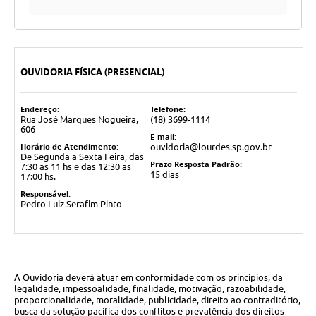
OUVIDORIA FÍSICA (PRESENCIAL)
Endereço:
Telefone:
Rua José Marques Nogueira,
(18) 3699-1114
606
E-mail:
Horário de Atendimento:
ouvidoria@lourdes.sp.gov.br
De Segunda a Sexta Feira, das
Prazo Resposta Padrão:
7:30 as 11 hs e das 12:30 as
15 dias
17:00 hs.
Responsável:
Pedro Luiz Serafim Pinto
A Ouvidoria deverá atuar em conformidade com os princípios, da
legalidade, impessoalidade, finalidade, motivação, razoabilidade,
proporcionalidade, moralidade, publicidade, direito ao contraditório,
busca da solução pacífica dos conflitos e prevalência dos direitos