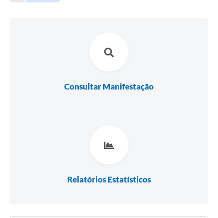
Editais
Telefones Úteis
Notícias
Turismo
Acesso a Informação
Consultar Manifestação
Contato
REQUERIMENTO DE RESTITUIÇÃO DA TAXA DE INSCRIÇÃO
QUESTIONÁRIO PPA 2026/2029, LDO 2026 e LOA 2026
ORÇAMENTO PARTICIPATIVO MUNICIPAL 2025
Ouvidoria
Relatórios Estatísticos
Holerite online
A Prefeitura