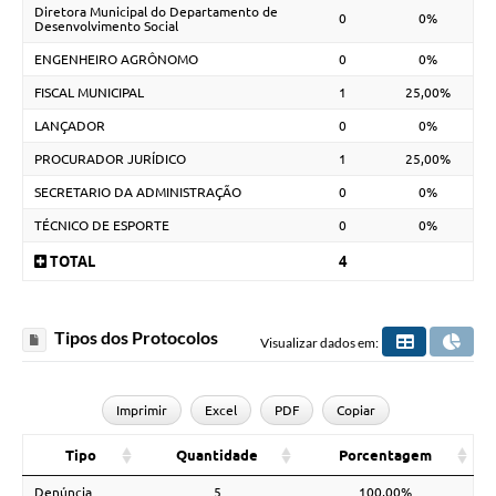
Diretora Municipal do Departamento de
0
0%
Desenvolvimento Social
ENGENHEIRO AGRÔNOMO
0
0%
FISCAL MUNICIPAL
1
25,00%
LANÇADOR
0
0%
PROCURADOR JURÍDICO
1
25,00%
SECRETARIO DA ADMINISTRAÇÃO
0
0%
TÉCNICO DE ESPORTE
0
0%
TOTAL
4
Tipos dos Protocolos
Visualizar dados em:
Imprimir
Excel
PDF
Copiar
Tipo
Quantidade
Porcentagem
Denúncia
5
100,00%