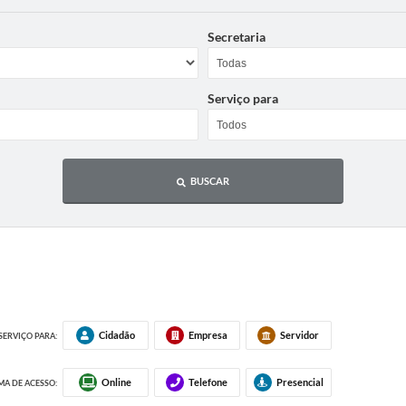
Secretaria
Serviço para
BUSCAR
Cidadão
Empresa
Servidor
SERVIÇO PARA:
Online
Telefone
Presencial
A DE ACESSO: