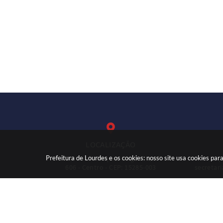
LOCALIZAÇÃO
Prefeitura de Lourdes e os cookies: nosso site usa cookies p
Rua: José Marques Nogueira, nº
(
606 - Centro - CEP: 15285-003
secretar