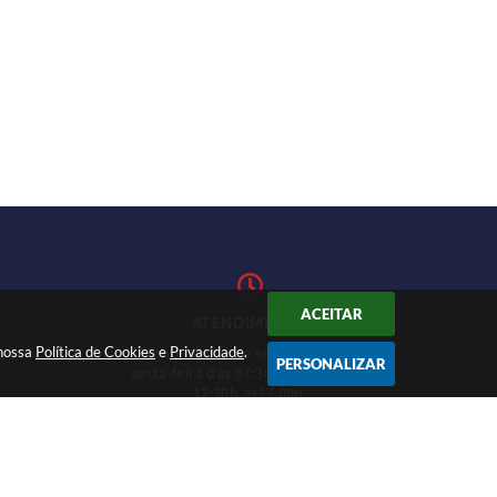
ACEITAR
ATENDIMENTO
 nossa
Política de Cookies
Atendimento de segunda-feira a
e
Privacidade
.
1-27
PERSONALIZAR
sexta-feira das 07:30h às 11h e das
12:30h às17:00h.
CADASTRAR