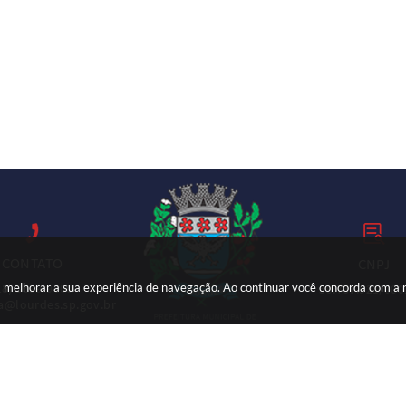
CONTATO
CNPJ
ara melhorar a sua experiência de navegação. Ao continuar você concorda com a
18) 3699-9000
59.767.921/000
ia@lourdes.sp.gov.br