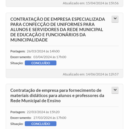
Atualizado em: 15/04/2024 às 15h56
Meio Ambiente
CONTRATAÇÃO DE EMPRESA ESPECIALIZADA
PPA
PARA CONFECÇÃO DE UNIFORMES PARA
ALUNOS E SERVIDORES DA REDE MUNICIPAL
SIAFIC
DE EDUCAÇÃO E FUNCIONÁRIOS DA
MUNICIPALIDADE
Transparência
26/03/2024 às 14h00
Postagem:
COMUS
03/04/2024 às 17h00
Encerramento:
Situação:
CONCLUÍDO
Cadastro usuários de transporte para Trabalho
Atualizado em: 14/06/2024 às 12h57
Arquivos para Download
Cadastro para Estágio
Contratação de empresa para fornecimento de
materiais didáticos para alunos e professores da
Contas Públicas
Rede Municipal de Ensino
Diário Oficial
22/03/2024 às 15h20
Postagem:
27/03/2024 às 17h00
Encerramento:
Junta Militar
Situação:
CONCLUÍDO