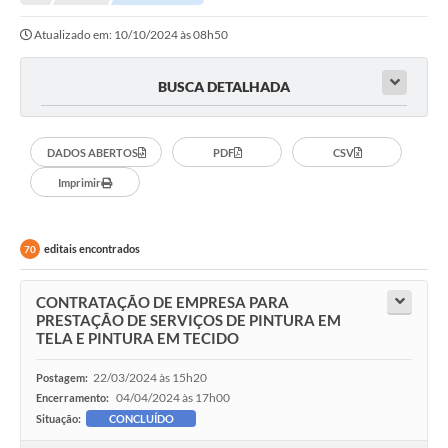
Editais
Atualizado em: 10/10/2024 às 08h50
Telefones Úteis
Notícias
BUSCA DETALHADA
Turismo
DADOS ABERTOS
PDF
CSV
Acesso a Informação
Imprimir
Contato
REQUERIMENTO DE RESTITUIÇÃO DA TAXA DE INSCRIÇÃO
editais encontrados
70
QUESTIONÁRIO PPA 2026/2029, LDO 2026 e LOA 2026
CONTRATAÇÃO DE EMPRESA PARA
ORÇAMENTO PARTICIPATIVO MUNICIPAL 2025
PRESTAÇÃO DE SERVIÇOS DE PINTURA EM
TELA E PINTURA EM TECIDO
Ouvidoria
22/03/2024 às 15h20
Postagem:
Holerite online
04/04/2024 às 17h00
Encerramento:
Situação:
CONCLUÍDO
A Prefeitura