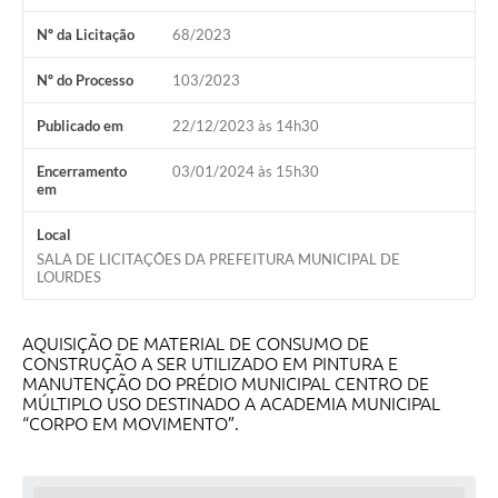
Meio Ambiente
Nº da Licitação
68/2023
PPA
Nº do Processo
103/2023
SIAFIC
Publicado em
22/12/2023 às 14h30
Transparência
Encerramento
03/01/2024 às 15h30
em
COMUS
Local
Cadastro usuários de transporte para Trabalho
SALA DE LICITAÇÕES DA PREFEITURA MUNICIPAL DE
LOURDES
Arquivos para Download
Cadastro para Estágio
AQUISIÇÃO DE MATERIAL DE CONSUMO DE
CONSTRUÇÃO A SER UTILIZADO EM PINTURA E
Contas Públicas
MANUTENÇÃO DO PRÉDIO MUNICIPAL CENTRO DE
MÚLTIPLO USO DESTINADO A ACADEMIA MUNICIPAL
Diário Oficial
“CORPO EM MOVIMENTO”.
Junta Militar