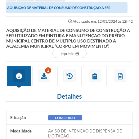
Editais
AQUISIÇÃO DE MATERIAL DE CONSUMO DE CONSTRUÇÃO A SER
Telefones Úteis
UTILIZADO EM PINTURA E MANUTENÇÃO DO PRÉDIO MUNICIPAL...
Atualizado em: 12/03/2024 às 12h42
Notícias
AQUISIÇÃO DE MATERIAL DE CONSUMO DE CONSTRUÇÃO A
SER UTILIZADO EM PINTURA E MANUTENÇÃO DO PRÉDIO
Turismo
MUNICIPAL CENTRO DE MÚLTIPLO USO DESTINADO A
ACADEMIA MUNICIPAL “CORPO EM MOVIMENTO”.
Acesso a Informação
Imprimir
Contato
2
REQUERIMENTO DE RESTITUIÇÃO DA TAXA DE INSCRIÇÃO
QUESTIONÁRIO PPA 2026/2029, LDO 2026 e LOA 2026
Detalhes
ORÇAMENTO PARTICIPATIVO MUNICIPAL 2025
Ouvidoria
Situação
CONCLUÍDO
Holerite online
Modalidade
AVISO DE INTENÇÃO DE DISPENSA DE
A Prefeitura
LICITAÇÃO -