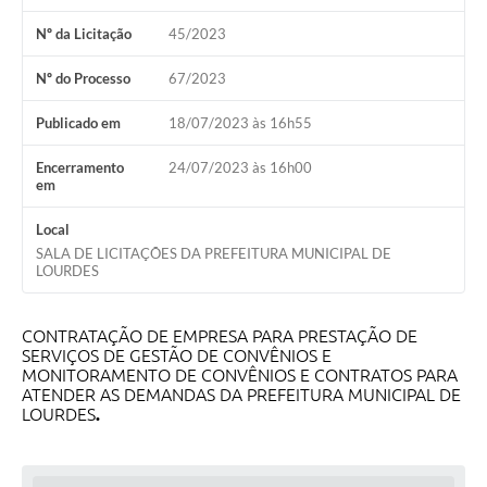
Meio Ambiente
Nº da Licitação
45/2023
PPA
Nº do Processo
67/2023
SIAFIC
Publicado em
18/07/2023 às 16h55
Transparência
Encerramento
24/07/2023 às 16h00
em
COMUS
Local
Cadastro usuários de transporte para Trabalho
SALA DE LICITAÇÕES DA PREFEITURA MUNICIPAL DE
LOURDES
Arquivos para Download
Cadastro para Estágio
CONTRATAÇÃO DE EMPRESA PARA PRESTAÇÃO DE
SERVIÇOS DE GESTÃO DE CONVÊNIOS E
Contas Públicas
MONITORAMENTO DE CONVÊNIOS E CONTRATOS PARA
ATENDER AS DEMANDAS DA PREFEITURA MUNICIPAL DE
Diário Oficial
LOURDES
.
Junta Militar