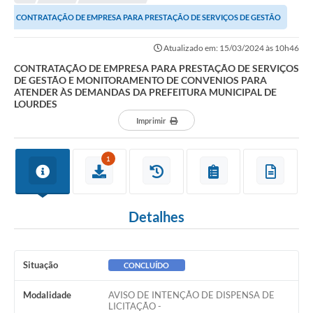
Editais
CONTRATAÇÃO DE EMPRESA PARA PRESTAÇÃO DE SERVIÇOS DE GESTÃO
Telefones Úteis
E MONITORAMENTO DE CONVENIOS PARA ATENDER ÀS...
Atualizado em: 15/03/2024 às 10h46
Notícias
CONTRATAÇÃO DE EMPRESA PARA PRESTAÇÃO DE SERVIÇOS
DE GESTÃO E MONITORAMENTO DE CONVENIOS PARA
Turismo
ATENDER ÀS DEMANDAS DA PREFEITURA MUNICIPAL DE
LOURDES
Acesso a Informação
Imprimir
Contato
1
REQUERIMENTO DE RESTITUIÇÃO DA TAXA DE INSCRIÇÃO
QUESTIONÁRIO PPA 2026/2029, LDO 2026 e LOA 2026
Detalhes
ORÇAMENTO PARTICIPATIVO MUNICIPAL 2025
Ouvidoria
Situação
CONCLUÍDO
Holerite online
Modalidade
AVISO DE INTENÇÃO DE DISPENSA DE
A Prefeitura
LICITAÇÃO -