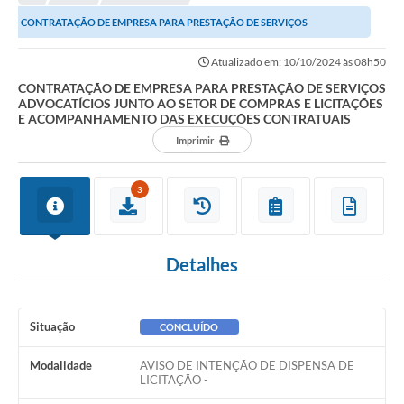
Editais
CONTRATAÇÃO DE EMPRESA PARA PRESTAÇÃO DE SERVIÇOS
Telefones Úteis
ADVOCATÍCIOS JUNTO AO SETOR DE COMPRAS E LICITAÇÕES E...
Atualizado em: 10/10/2024 às 08h50
Notícias
CONTRATAÇÃO DE EMPRESA PARA PRESTAÇÃO DE SERVIÇOS
ADVOCATÍCIOS JUNTO AO SETOR DE COMPRAS E LICITAÇÕES
Turismo
E ACOMPANHAMENTO DAS EXECUÇÕES CONTRATUAIS
Imprimir
Acesso a Informação
Contato
3
REQUERIMENTO DE RESTITUIÇÃO DA TAXA DE INSCRIÇÃO
QUESTIONÁRIO PPA 2026/2029, LDO 2026 e LOA 2026
Detalhes
ORÇAMENTO PARTICIPATIVO MUNICIPAL 2025
Ouvidoria
Situação
CONCLUÍDO
Holerite online
Modalidade
AVISO DE INTENÇÃO DE DISPENSA DE
LICITAÇÃO -
A Prefeitura