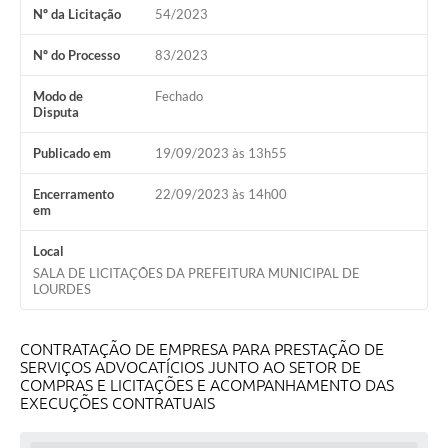
Nº da Licitação
54/2023
Meio Ambiente
Nº do Processo
83/2023
PPA
Modo de
Fechado
SIAFIC
Disputa
Transparência
Publicado em
19/09/2023 às 13h55
COMUS
Encerramento
22/09/2023 às 14h00
em
Cadastro usuários de transporte para Trabalho
Local
Arquivos para Download
SALA DE LICITAÇÕES DA PREFEITURA MUNICIPAL DE
LOURDES
Cadastro para Estágio
Contas Públicas
CONTRATAÇÃO DE EMPRESA PARA PRESTAÇÃO DE
SERVIÇOS ADVOCATÍCIOS JUNTO AO SETOR DE
Diário Oficial
COMPRAS E LICITAÇÕES E ACOMPANHAMENTO DAS
EXECUÇÕES CONTRATUAIS
Junta Militar