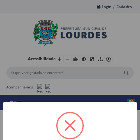
Login / Cadastro
Acessibilidade
Acompanhe-nos:
MENU
A Nossa Cidade
Editais de Licitação
Secretarias
Editais
Editais de Licitação