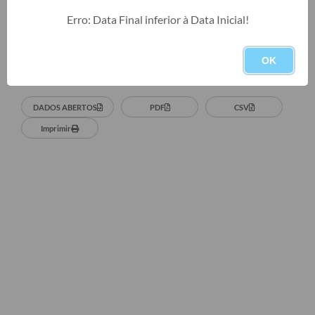
Editais
Erro: Data Final inferior à Data Inicial!
Atualizado em: 07/08/2026 às 08h39
Telefones Úteis
Notícias
OK
BUSCA DETALHADA
Turismo
DADOS ABERTOS
PDF
CSV
Acesso a Informação
Imprimir
Contato
REQUERIMENTO DE RESTITUIÇÃO DA TAXA DE INSCRIÇÃO
QUESTIONÁRIO PPA 2026/2029, LDO 2026 e LOA 2026
ORÇAMENTO PARTICIPATIVO MUNICIPAL 2025
Ouvidoria
Holerite online
A Prefeitura