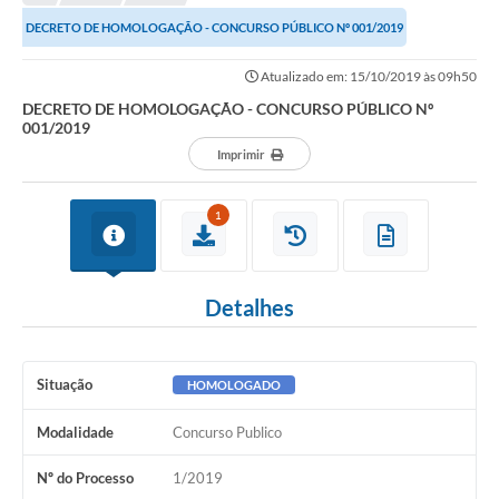
Editais
DECRETO DE HOMOLOGAÇÃO - CONCURSO PÚBLICO Nº 001/2019
Telefones Úteis
Atualizado em: 15/10/2019 às 09h50
Notícias
DECRETO DE HOMOLOGAÇÃO - CONCURSO PÚBLICO Nº
001/2019
Turismo
Imprimir
Acesso a Informação
1
Contato
REQUERIMENTO DE RESTITUIÇÃO DA TAXA DE INSCRIÇÃO
Detalhes
QUESTIONÁRIO PPA 2026/2029, LDO 2026 e LOA 2026
ORÇAMENTO PARTICIPATIVO MUNICIPAL 2025
Situação
HOMOLOGADO
Ouvidoria
Modalidade
Concurso Publico
Holerite online
Nº do Processo
1/2019
A Prefeitura