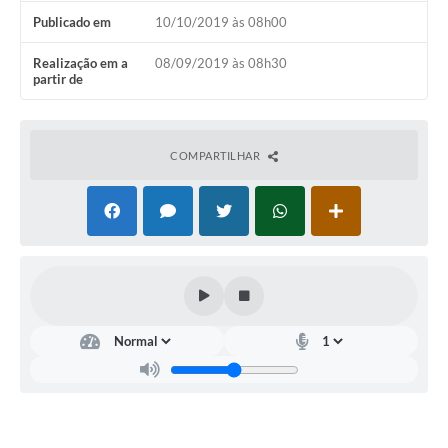
Publicado em
10/10/2019 às 08h00
Meio Ambiente
Realização em a
08/09/2019 às 08h30
PPA
partir de
SIAFIC
Transparência
COMPARTILHAR
COMUS
Cadastro usuários de transporte para Trabalho
Arquivos para Download
Cadastro para Estágio
Contas Públicas
Diário Oficial
Junta Militar