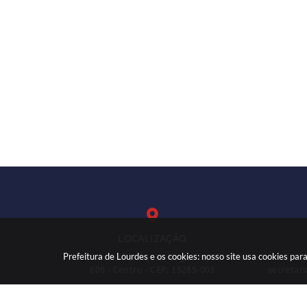
LOCALIZAÇÃO
Prefeitura de Lourdes e os cookies: nosso site usa cookies p
Rua: José Marques Nogueira, nº
(
606 - Centro - CEP: 15285-003
secretar