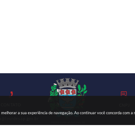
CONTATO
CNPJ
ara melhorar a sua experiência de navegação. Ao continuar você concorda com a
18) 3699-9000
59.767.921/000
ia@lourdes.sp.gov.br