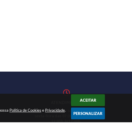
ACEITAR
ATENDIMENTO
 nossa
Política de Cookies
Atendimento de segunda-feira a
e
Privacidade
.
1-27
PERSONALIZAR
sexta-feira das 07:30h às 11h e das
12:30h às17:00h.