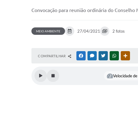
Convocação para reunião ordinária do Conselho 
27/04/2021
2 fotos
MEIO AMBIENTE
COMPARTILHAR
FACEBOOK
MESSENGER
TWITTER
WHATSAPP
OUTR
Velocidade de 