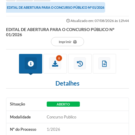
Editais
EDITAL DE ABERTURA PARA O CONCURSO PÚBLICO Nº 01/2026
Telefones Úteis
Atualizado em: 07/08/2026 às 12h44
Notícias
EDITAL DE ABERTURA PARA O CONCURSO PÚBLICO Nº
01/2026
Turismo
Imprimir
Acesso a Informação
8
Contato
REQUERIMENTO DE RESTITUIÇÃO DA TAXA DE INSCRIÇÃO
Detalhes
QUESTIONÁRIO PPA 2026/2029, LDO 2026 e LOA 2026
ORÇAMENTO PARTICIPATIVO MUNICIPAL 2025
Situação
ABERTO
Ouvidoria
Modalidade
Concurso Publico
Holerite online
Nº do Processo
1/2026
A Prefeitura