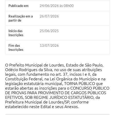
Publicado em
24/06/2026 às 08h00
Meio Ambiente
Realização em a
26/07/2026
PPA
partir de
SIAFIC
Início das
25/06/2025
Inscrições
Transparência
Fim das
13/07/2026
COMUS
Inscrições
Cadastro usuários de transporte para Trabalho
O Prefeito Municipal de Lourdes, Estado de São Paulo,
Arquivos para Download
Odécio Rodrigues da Silva, no uso de suas atribuições
legais, com fundamento no art. 37, incisos I e II, da
Cadastro para Estágio
Constituição Federal, na Lei Orgânica do Município e na
legislação estatutária municipal, TORNA PÚBLICO que
Contas Públicas
estarão abertas as inscrições para o CONCURSO PÚBLICO
DE PROVAS PARA PROVIMENTO DE CARGOS PÚBLICOS
EFETIVOS, SOB REGIME JURÍDICO ESTATUTÁRIO, da
Diário Oficial
Prefeitura Municipal de Lourdes/SP, conforme
estabelecido neste Edital e seus Anexos.
Junta Militar