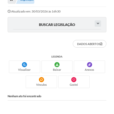
Editais
Telefones Úteis
Atualizado em: 30/03/2026 às 16h30
Notícias
BUSCAR LEGISLAÇÃO
Turismo
Acesso a Informação
DADOS ABERTOS
Contato
LEGENDA:
REQUERIMENTO DE RESTITUIÇÃO DA TAXA DE INSCRIÇÃO
Visualizar
Baixar
Anexos
QUESTIONÁRIO PPA 2026/2029, LDO 2026 e LOA 2026
ORÇAMENTO PARTICIPATIVO MUNICIPAL 2025
Vínculos
Gostei
Ouvidoria
Nenhum ato foi encontrado
Holerite online
A Prefeitura