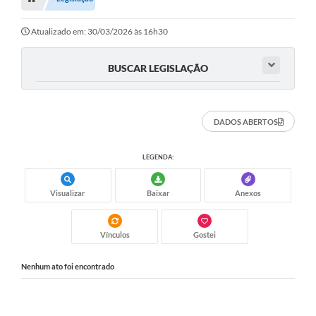
Editais
Telefones Úteis
Atualizado em: 30/03/2026 às 16h30
Notícias
BUSCAR LEGISLAÇÃO
Turismo
Acesso a Informação
DADOS ABERTOS
Contato
LEGENDA:
REQUERIMENTO DE RESTITUIÇÃO DA TAXA DE INSCRIÇÃO
Visualizar
Baixar
Anexos
QUESTIONÁRIO PPA 2026/2029, LDO 2026 e LOA 2026
ORÇAMENTO PARTICIPATIVO MUNICIPAL 2025
Vínculos
Gostei
Ouvidoria
Nenhum ato foi encontrado
Holerite online
A Prefeitura