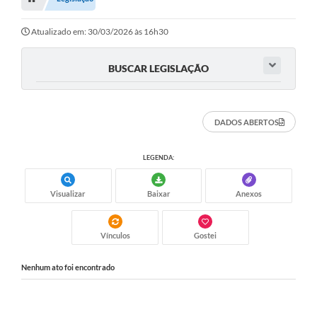
Editais
Telefones Úteis
Atualizado em: 30/03/2026 às 16h30
Notícias
BUSCAR LEGISLAÇÃO
Turismo
Acesso a Informação
DADOS ABERTOS
Contato
LEGENDA:
REQUERIMENTO DE RESTITUIÇÃO DA TAXA DE INSCRIÇÃO
Visualizar
Baixar
Anexos
QUESTIONÁRIO PPA 2026/2029, LDO 2026 e LOA 2026
ORÇAMENTO PARTICIPATIVO MUNICIPAL 2025
Vínculos
Gostei
Ouvidoria
Nenhum ato foi encontrado
Holerite online
A Prefeitura