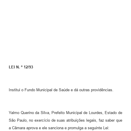
Meio Ambiente
PPA
SIAFIC
Transparência
COMUS
Cadastro usuários de transporte para Trabalho
LEI N. º 12/93
Arquivos para Download
Cadastro para Estágio
Institui o Fundo Municipal de Saúde e dá outras providências.
Contas Públicas
Diário Oficial
Yalmo Querino da Silva, Prefeito Municipal de Lourdes, Estado de
São Paulo, no exercício de suas atribuições legais, faz saber que
Junta Militar
a Câmara aprova e ele sanciona e promulga a seguinte Lei: