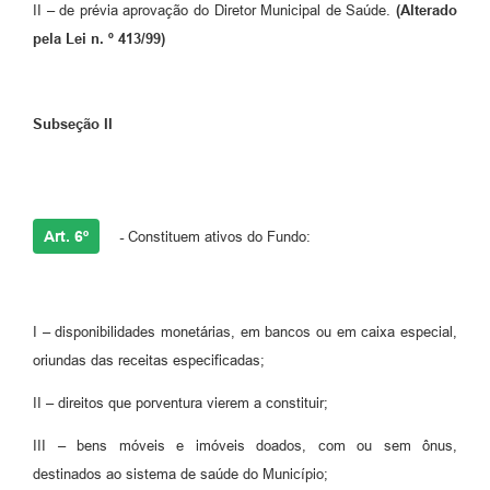
II – de prévia aprovação do Diretor Municipal de Saúde.
(Alterado
pela Lei n. º 413/99)
Subseção II
Art. 6º
-
Constituem ativos do Fundo:
I – disponibilidades monetárias, em bancos ou em caixa especial,
oriundas das receitas especificadas;
II – direitos que porventura vierem a constituir;
III – bens móveis e imóveis doados, com ou sem ônus,
destinados ao sistema de saúde do Município;