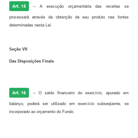
Art. 15
–
A execução orçamentária das receitas se
processará através da obtenção de seu produto nas fontes
determinadas nesta Lei.
Seção VII
Das Disposições Finais
Art. 16
–
O saldo financeiro do exercício, apurado em
balanço, poderá ser utilizado em exercício subseqüente, se
incorporado ao orçamento do Fundo.