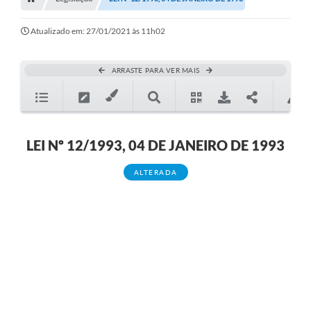
Editais
Telefones Úteis
Atualizado em: 27/01/2021 às 11h02
Notícias
ARRASTE PARA VER MAIS
Turismo
Acesso a Informação
Contato
LEI Nº 12/1993, 04 DE JANEIRO DE 1993
REQUERIMENTO DE RESTITUIÇÃO DA TAXA DE INSCRIÇÃO
ALTERADA
QUESTIONÁRIO PPA 2026/2029, LDO 2026 e LOA 2026
ORÇAMENTO PARTICIPATIVO MUNICIPAL 2025
Ouvidoria
Holerite online
A Prefeitura