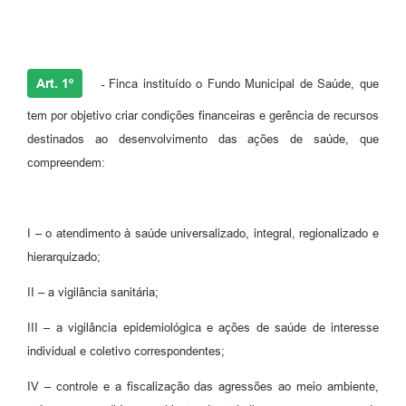
Legislação
Ouvidoria Municipal
PPA
Art. 1º
-
Finca instituído o Fundo Municipal de Saúde, que
Nota Fiscal Eletrônica
tem por objetivo criar condições financeiras e gerência de recursos
destinados ao desenvolvimento das ações de saúde, que
e-SIC
compreendem:
I – o atendimento à saúde universalizado, integral, regionalizado e
hierarquizado;
II – a vigilância sanitária;
III – a vigilância epidemiológica e ações de saúde de interesse
individual e coletivo correspondentes;
IV – controle e a fiscalização das agressões ao meio ambiente,