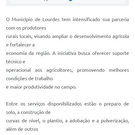
Legislação
Ouvidoria Municipal
O Município de Lourdes tem intensificado sua parceria
PPA
com os produtores
rurais locais, visando ampliar o desenvolvimento agrícola
Nota Fiscal Eletrônica
e fortalecer a
e-SIC
economia da região. A iniciativa busca oferecer suporte
técnico e
operacional aos agricultores, promovendo melhores
condições de trabalho
e maior produtividade no campo.
Entre os serviços disponibilizados estão o preparo de
solo, a construção de
curvas de nível, o plantio, a adubação e a pulverização,
além de outros