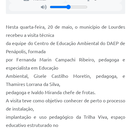
Legislação
Ouvidoria Municipal
PPA
Nesta quarta-feira, 20 de maio, o município de Lourdes
recebeu a visita técnica
Nota Fiscal Eletrônica
da equipe do Centro de Educação Ambiental do DAEP de
e-SIC
Penápolis, formada
por Fernanda Marin Campachi Ribeiro, pedagoga e
especialista em Educação
Ambiental, Gisele Castilho Moretin, pedagoga, e
Thamires Lorrana da Silva,
pedagoga e Ivaldo Miranda chefe de frotas.
A visita teve como objetivo conhecer de perto o processo
de instalação,
implantação e uso pedagógico da Trilha Viva, espaço
educativo estruturado no