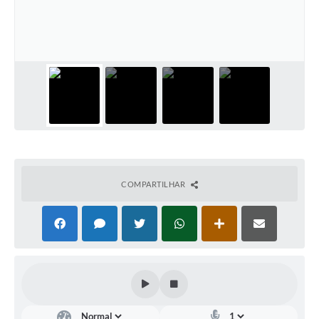
Meio Ambiente
PPA
SIAFIC
Transparência
COMUS
Cadastro usuários de transporte para Trabalho
COMPARTILHAR
Arquivos para Download
Cadastro para Estágio
Contas Públicas
Diário Oficial
Junta Militar