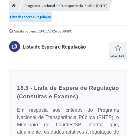
Editais
Programa Nacional de Transparência Pública (PNTP)
Telefones Úteis
Lista de Espera e Regulação
Notícias
Atualizado em: 28/05/2026 às 09h00
Turismo
Lista de Espera e Regulação
Acesso a Informação
AVALIAR
Contato
REQUERIMENTO DE RESTITUIÇÃO DA TAXA DE INSCRIÇÃO
QUESTIONÁRIO PPA 2026/2029, LDO 2026 e LOA 2026
18.3 - Lista de Espera de Regulação
(Consultas e Exames)
ORÇAMENTO PARTICIPATIVO MUNICIPAL 2025
Ouvidoria
Em resposta aos critérios do Programa
Nacional de Transparência Pública (PNTP), o
Holerite online
Município de Lourdes/SP informa que,
atualmente, os dados relativos à regulação de
A Prefeitura