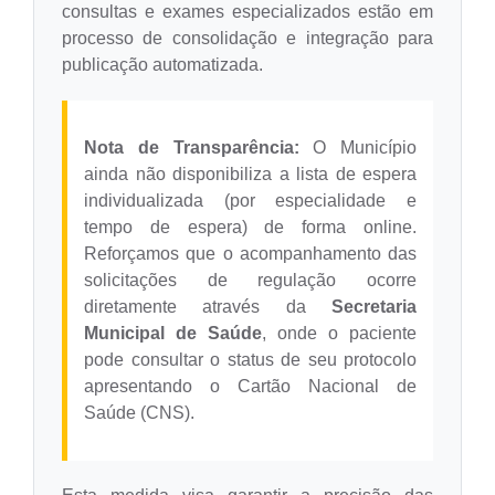
consultas e exames especializados estão em
Meio Ambiente
processo de consolidação e integração para
publicação automatizada.
PPA
SIAFIC
Nota de Transparência:
O Município
Transparência
ainda não disponibiliza a lista de espera
individualizada (por especialidade e
COMUS
tempo de espera) de forma online.
Cadastro usuários de transporte para Trabalho
Reforçamos que o acompanhamento das
solicitações de regulação ocorre
Arquivos para Download
diretamente através da
Secretaria
Municipal de Saúde
, onde o paciente
Cadastro para Estágio
pode consultar o status de seu protocolo
Contas Públicas
apresentando o Cartão Nacional de
Saúde (CNS).
Diário Oficial
Junta Militar