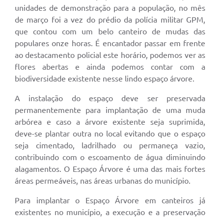
unidades de demonstração para a população, no mês
Meio Ambiente
de março foi a vez do prédio da polícia militar GPM,
que contou com um belo canteiro de mudas das
PPA
populares onze horas. É encantador passar em frente
SIAFIC
ao destacamento policial este horário, podemos ver as
flores abertas e ainda podemos contar com a
Transparência
biodiversidade existente nesse lindo espaço árvore.
COMUS
A instalação do espaço deve ser preservada
Cadastro usuários de transporte para Trabalho
permanentemente para implantação de uma muda
arbórea e caso a árvore existente seja suprimida,
Arquivos para Download
deve-se plantar outra no local evitando que o espaço
seja cimentado, ladrilhado ou permaneça vazio,
Cadastro para Estágio
contribuindo com o escoamento de água diminuindo
Contas Públicas
alagamentos. O Espaço Árvore é uma das mais fortes
áreas permeáveis, nas áreas urbanas do município.
Diário Oficial
Para implantar o Espaço Árvore em canteiros já
Junta Militar
existentes no município, a execução e a preservação