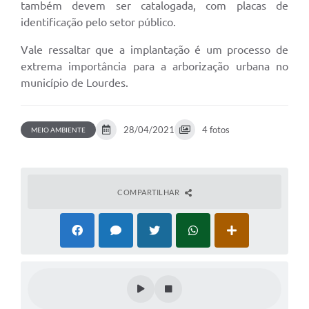
também devem ser catalogada, com placas de
Legislação
identificação pelo setor público.
Ouvidoria Municipal
Vale ressaltar que a implantação é um processo de
PPA
extrema importância para a arborização urbana no
município de Lourdes.
Nota Fiscal Eletrônica
e-SIC
28/04/2021
4 fotos
MEIO AMBIENTE
COMPARTILHAR