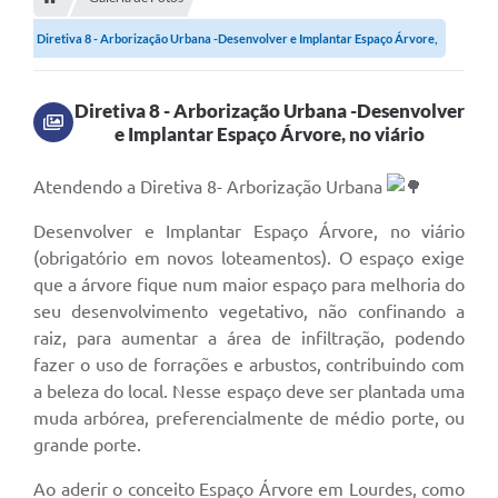
Editais
Diretiva 8 - Arborização Urbana -Desenvolver e Implantar Espaço Árvore,
Telefones Úteis
no...
Notícias
Diretiva 8 - Arborização Urbana -Desenvolver
e Implantar Espaço Árvore, no viário
Turismo
Acesso a Informação
Atendendo a Diretiva 8- Arborização Urbana
Contato
Desenvolver e Implantar Espaço Árvore, no viário
(obrigatório em novos loteamentos). O espaço exige
REQUERIMENTO DE RESTITUIÇÃO DA TAXA DE INSCRIÇÃO
que a árvore fique num maior espaço para melhoria do
QUESTIONÁRIO PPA 2026/2029, LDO 2026 e LOA 2026
seu desenvolvimento vegetativo, não confinando a
raiz, para aumentar a área de infiltração, podendo
ORÇAMENTO PARTICIPATIVO MUNICIPAL 2025
fazer o uso de forrações e arbustos, contribuindo com
a beleza do local. Nesse espaço deve ser plantada uma
Ouvidoria
muda arbórea, preferencialmente de médio porte, ou
Holerite online
grande porte.
A Prefeitura
Ao aderir o conceito Espaço Árvore em Lourdes, como