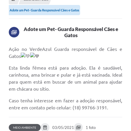
Editais
Adote um Pet- Guarda Responsável Cães e Gatos
Telefones Úteis
Notícias
Adote um Pet- Guarda Responsável Cães e
Gatos
Turismo
Acesso a Informação
Ação no VerdeAzul Guarda responsável de Cães e
Gatos
Contato
Esta linda fêmea está para adoção. Ela é saudável,
REQUERIMENTO DE RESTITUIÇÃO DA TAXA DE INSCRIÇÃO
carinhosa, ama brincar e pular e já está vacinada. Ideal
QUESTIONÁRIO PPA 2026/2029, LDO 2026 e LOA 2026
para quem está em buscar de um animal para ajudar
em chácara ou sítio.
ORÇAMENTO PARTICIPATIVO MUNICIPAL 2025
Caso tenha interesse em fazer a adoção responsável,
Ouvidoria
entre em contato pelo celular: (18) 99766-3191.
Holerite online
A Prefeitura
03/05/2021
1 foto
MEIO AMBIENTE