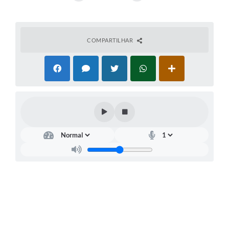
Meio Ambiente
PPA
COMPARTILHAR
SIAFIC
Transparência
COMUS
Cadastro usuários de transporte para Trabalho
Arquivos para Download
Cadastro para Estágio
Contas Públicas
Diário Oficial
Junta Militar