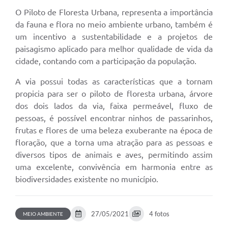
Legislação
O Piloto de Floresta Urbana, representa a importância
da fauna e flora no meio ambiente urbano, também é
Ouvidoria Municipal
um incentivo a sustentabilidade e a projetos de
PPA
paisagismo aplicado para melhor qualidade de vida da
cidade, contando com a participação da população.
Nota Fiscal Eletrônica
A via possui todas as características que a tornam
e-SIC
propicia para ser o piloto de floresta urbana, árvore
dos dois lados da via, faixa permeável, fluxo de
pessoas, é possível encontrar ninhos de passarinhos,
frutas e flores de uma beleza exuberante na época de
floração, que a torna uma atração para as pessoas e
diversos tipos de animais e aves, permitindo assim
uma excelente, convivência em harmonia entre as
biodiversidades existente no município.
27/05/2021
4 fotos
MEIO AMBIENTE