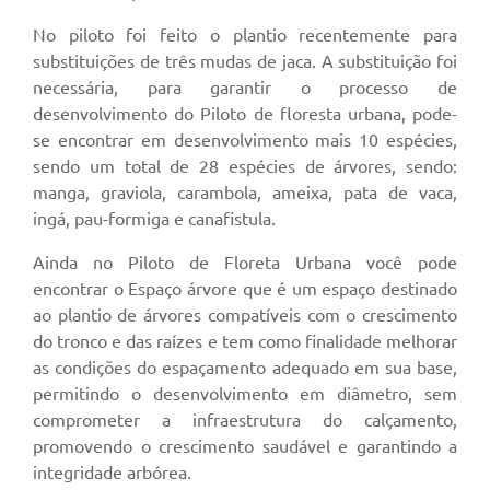
Meio Ambiente
No piloto foi feito o plantio recentemente para
substituições de três mudas de jaca. A substituição foi
PPA
necessária, para garantir o processo de
desenvolvimento do Piloto de floresta urbana, pode-
SIAFIC
se encontrar em desenvolvimento mais 10 espécies,
Transparência
sendo um total de 28 espécies de árvores, sendo:
manga, graviola, carambola, ameixa, pata de vaca,
COMUS
ingá, pau-formiga e canafistula.
Cadastro usuários de transporte para Trabalho
Ainda no Piloto de Floreta Urbana você pode
Arquivos para Download
encontrar o Espaço árvore que é um espaço destinado
ao plantio de árvores compatíveis com o crescimento
Cadastro para Estágio
do tronco e das raízes e tem como finalidade melhorar
as condições do espaçamento adequado em sua base,
Contas Públicas
permitindo o desenvolvimento em diâmetro, sem
Diário Oficial
comprometer a infraestrutura do calçamento,
promovendo o crescimento saudável e garantindo a
Junta Militar
integridade arbórea.