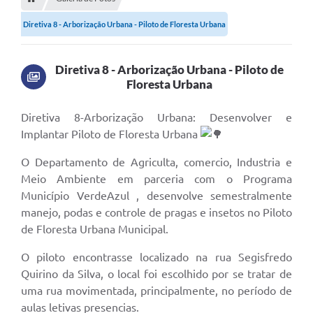
Editais
Diretiva 8 - Arborização Urbana - Piloto de Floresta Urbana
Telefones Úteis
Notícias
Diretiva 8 - Arborização Urbana - Piloto de
Floresta Urbana
Turismo
Acesso a Informação
Diretiva 8-Arborização Urbana: Desenvolver e
Implantar Piloto de Floresta Urbana
Contato
O Departamento de Agriculta, comercio, Industria e
REQUERIMENTO DE RESTITUIÇÃO DA TAXA DE INSCRIÇÃO
Meio Ambiente em parceria com o Programa
QUESTIONÁRIO PPA 2026/2029, LDO 2026 e LOA 2026
Município VerdeAzul , desenvolve semestralmente
manejo, podas e controle de pragas e insetos no Piloto
ORÇAMENTO PARTICIPATIVO MUNICIPAL 2025
de Floresta Urbana Municipal.
Ouvidoria
O piloto encontrasse localizado na rua Segisfredo
Quirino da Silva, o local foi escolhido por se tratar de
Holerite online
uma rua movimentada, principalmente, no período de
A Prefeitura
aulas letivas presencias.