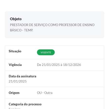
Meio Ambiente
PPA
Objeto
PRESTADOR DE SERVIÇO COMO PROFESSOR DE ENSINO
SIAFIC
BÁSICO - TEMP.
Transparência
COMUS
Situação
VIGENTE
Cadastro usuários de transporte para Trabalho
Arquivos para Download
Vigência
De 21/01/2025 à 18/12/2026
Cadastro para Estágio
Data da assinatura
21/01/2025
Contas Públicas
Diário Oficial
Origem
OU - Outra
Junta Militar
Categoria do processo