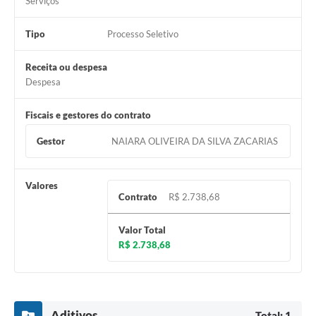
Serviços
Legislação
Tipo
Processo Seletivo
Ouvidoria Municipal
PPA
Receita ou despesa
Despesa
Nota Fiscal Eletrônica
Fiscais e gestores do contrato
e-SIC
Gestor
NAIARA OLIVEIRA DA SILVA ZACARIAS
Valores
Contrato
R$ 2.738,68
Valor Total
R$ 2.738,68
Aditivos
Total: 1