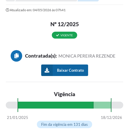
Editais
Atualizado em: 04/05/2026 às 07h41
Telefones Úteis
Nº 12/2025
Notícias
Turismo
VIGENTE
Acesso a Informação
Contratada(s):
MONICA PEREIRA REZENDE
Contato
REQUERIMENTO DE RESTITUIÇÃO DA TAXA DE INSCRIÇÃO
Baixar Contrato
QUESTIONÁRIO PPA 2026/2029, LDO 2026 e LOA 2026
ORÇAMENTO PARTICIPATIVO MUNICIPAL 2025
Vigência
Ouvidoria
Holerite online
21/01/2025
18/12/2026
Fim da vigência em 131 dias
A Prefeitura