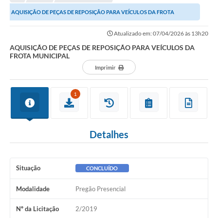
Editais
AQUISIÇÃO DE PEÇAS DE REPOSIÇÃO PARA VEÍCULOS DA FROTA
Telefones Úteis
MUNICIPAL
Atualizado em: 07/04/2026 às 13h20
Notícias
AQUISIÇÃO DE PEÇAS DE REPOSIÇÃO PARA VEÍCULOS DA
FROTA MUNICIPAL
Turismo
Imprimir
Acesso a Informação
1
Contato
REQUERIMENTO DE RESTITUIÇÃO DA TAXA DE INSCRIÇÃO
Detalhes
QUESTIONÁRIO PPA 2026/2029, LDO 2026 e LOA 2026
ORÇAMENTO PARTICIPATIVO MUNICIPAL 2025
Situação
CONCLUÍDO
Ouvidoria
Modalidade
Pregão Presencial
Holerite online
Nº da Licitação
2/2019
A Prefeitura