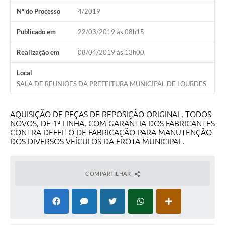
Nº do Processo
4/2019
Meio Ambiente
Publicado em
22/03/2019 às 08h15
PPA
Realização em
08/04/2019 às 13h00
SIAFIC
Transparência
Local
SALA DE REUNIÕES DA PREFEITURA MUNICIPAL DE LOURDES
COMUS
Cadastro usuários de transporte para Trabalho
AQUISIÇÃO DE PEÇAS DE REPOSIÇÃO ORIGINAL, TODOS
NOVOS, DE 1ª LINHA, COM GARANTIA DOS FABRICANTES
Arquivos para Download
CONTRA DEFEITO DE FABRICAÇÃO PARA MANUTENÇÃO
DOS DIVERSOS VEÍCULOS DA FROTA MUNICIPAL.
Cadastro para Estágio
Contas Públicas
COMPARTILHAR
Diário Oficial
Junta Militar