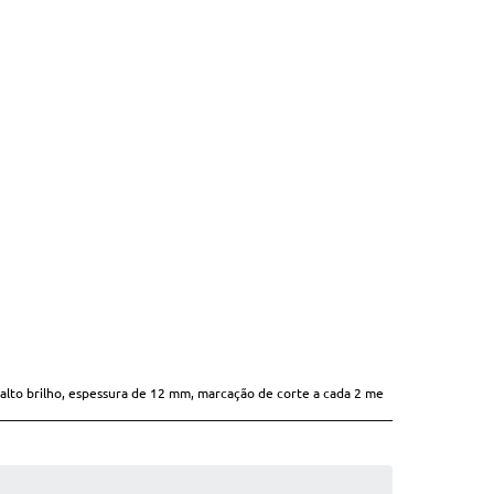
Homologado
Homologado
Homologado
Homologado
Homologado
Homologado
Homologado
lto brilho, espessura de 12 mm, marcação de corte a cada 2 me
Homologado