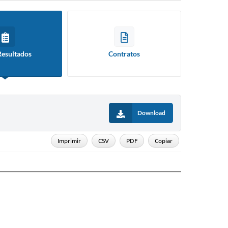
Resultados
Contratos
Download
Imprimir
CSV
PDF
Copiar
Situaç
Situação
Homologado
Homologado