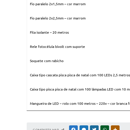
Fio paralelo 2x1,5mm – cor marrom
Fio paralelo 2x2,5mm – cor marrom
Fita isolante – 20 metros
Rele fotocélula bivolt com suporte
Soquete com rabicho
Caixa tipo cascata pisca pisca de natal com 100 LEDs 2,5 metros
Caixa tipo pisca pisca de natal com 100 lâmpadas LED com 10 me
Mangueira de LED – rolo com 100 metros – 220v – cor branca f
COMPARTILHAR
FACEBOOK
MESSENGER
TWITTER
WHATSAPP
OUTRAS