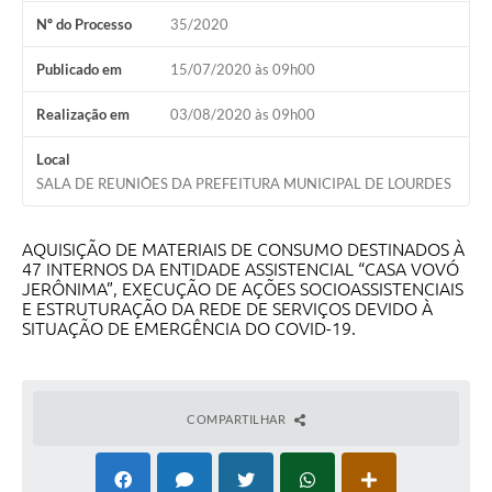
Nº do Processo
35/2020
Meio Ambiente
Publicado em
15/07/2020 às 09h00
PPA
Realização em
03/08/2020 às 09h00
SIAFIC
Transparência
Local
SALA DE REUNIÕES DA PREFEITURA MUNICIPAL DE LOURDES
COMUS
Cadastro usuários de transporte para Trabalho
AQUISIÇÃO DE MATERIAIS DE CONSUMO DESTINADOS À
47 INTERNOS DA ENTIDADE ASSISTENCIAL “CASA VOVÓ
Arquivos para Download
JERÔNIMA”, EXECUÇÃO DE AÇÕES SOCIOASSISTENCIAIS
E ESTRUTURAÇÃO DA REDE DE SERVIÇOS DEVIDO À
SITUAÇÃO DE EMERGÊNCIA DO COVID-19.
Cadastro para Estágio
Contas Públicas
Diário Oficial
COMPARTILHAR
Junta Militar