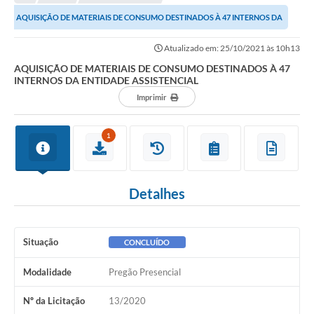
Editais
AQUISIÇÃO DE MATERIAIS DE CONSUMO DESTINADOS À 47 INTERNOS DA
Telefones Úteis
ENTIDADE ASSISTENCIAL
Atualizado em: 25/10/2021 às 10h13
Notícias
AQUISIÇÃO DE MATERIAIS DE CONSUMO DESTINADOS À 47
INTERNOS DA ENTIDADE ASSISTENCIAL
Turismo
Imprimir
Acesso a Informação
1
Contato
REQUERIMENTO DE RESTITUIÇÃO DA TAXA DE INSCRIÇÃO
Detalhes
QUESTIONÁRIO PPA 2026/2029, LDO 2026 e LOA 2026
ORÇAMENTO PARTICIPATIVO MUNICIPAL 2025
Situação
CONCLUÍDO
Ouvidoria
Modalidade
Pregão Presencial
Holerite online
Nº da Licitação
13/2020
A Prefeitura