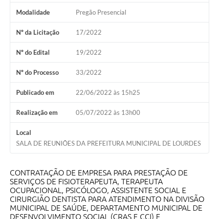
Modalidade
Pregão Presencial
Meio Ambiente
PPA
Nº da Licitação
17/2022
SIAFIC
Nº do Edital
19/2022
Transparência
Nº do Processo
33/2022
COMUS
Publicado em
22/06/2022 às 15h25
Cadastro usuários de transporte para Trabalho
Realização em
05/07/2022 às 13h00
Arquivos para Download
Local
SALA DE REUNIÕES DA PREFEITURA MUNICIPAL DE LOURDES
Cadastro para Estágio
Contas Públicas
CONTRATAÇÃO DE EMPRESA PARA PRESTAÇÃO DE
SERVIÇOS DE FISIOTERAPEUTA, TERAPEUTA
Diário Oficial
OCUPACIONAL, PSICÓLOGO, ASSISTENTE SOCIAL E
CIRURGIÃO DENTISTA PARA ATENDIMENTO NA DIVISÃO
Junta Militar
MUNICIPAL DE SAÚDE, DEPARTAMENTO MUNICIPAL DE
DESENVOLVIMENTO SOCIAL (CRAS E CCI) E