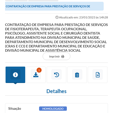
Editais
CONTRATAÇÃO DE EMPRESA PARA PRESTAÇÃO DE SERVIÇOS DE
Telefones Úteis
FISIOTERAPEUTA, TERAPEUTA OCUPACIONAL, PSICÓLOGO,...
Atualizado em: 23/01/2023 às 14h28
Notícias
CONTRATAÇÃO DE EMPRESA PARA PRESTAÇÃO DE SERVIÇOS
DE FISIOTERAPEUTA, TERAPEUTA OCUPACIONAL,
Turismo
PSICÓLOGO, ASSISTENTE SOCIAL E CIRURGIÃO DENTISTA
PARA ATENDIMENTO NA DIVISÃO MUNICIPAL DE SAÚDE,
Acesso a Informação
DEPARTAMENTO MUNICIPAL DE DESENVOLVIMENTO SOCIAL
(CRAS E CCI) E DEPARTAMENTO MUNICIPAL DE EDUCAÇÃO E
DIVISÃO MUNICIPAL DE ASSISTÊNCIA SOCIAL
Contato
Imprimir
REQUERIMENTO DE RESTITUIÇÃO DA TAXA DE INSCRIÇÃO
QUESTIONÁRIO PPA 2026/2029, LDO 2026 e LOA 2026
1
ORÇAMENTO PARTICIPATIVO MUNICIPAL 2025
Ouvidoria
Detalhes
Holerite online
Situação
HOMOLOGADO
A Prefeitura