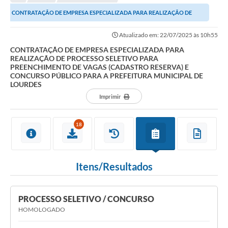
Editais
CONTRATAÇÃO DE EMPRESA ESPECIALIZADA PARA REALIZAÇÃO DE
Telefones Úteis
PROCESSO SELETIVO PARA PREENCHIMENTO DE VAGAS...
Atualizado em: 22/07/2025 às 10h55
Notícias
CONTRATAÇÃO DE EMPRESA ESPECIALIZADA PARA
REALIZAÇÃO DE PROCESSO SELETIVO PARA
Turismo
PREENCHIMENTO DE VAGAS (CADASTRO RESERVA) E
CONCURSO PÚBLICO PARA A PREFEITURA MUNICIPAL DE
Acesso a Informação
LOURDES
Imprimir
Contato
REQUERIMENTO DE RESTITUIÇÃO DA TAXA DE INSCRIÇÃO
18
QUESTIONÁRIO PPA 2026/2029, LDO 2026 e LOA 2026
ORÇAMENTO PARTICIPATIVO MUNICIPAL 2025
Itens/Resultados
Ouvidoria
PROCESSO SELETIVO / CONCURSO
Holerite online
HOMOLOGADO
A Prefeitura