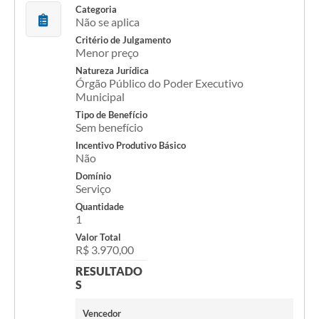
Categoria
Meio Ambiente
Não se aplica
Critério de Julgamento
PPA
Menor preço
Natureza Jurídica
SIAFIC
Órgão Público do Poder Executivo
Municipal
Transparência
Tipo de Benefício
Sem benefício
COMUS
Incentivo Produtivo Básico
Não
Cadastro usuários de transporte para Trabalho
Domínio
Arquivos para Download
Serviço
Quantidade
Cadastro para Estágio
1
Valor Total
Contas Públicas
R$ 3.970,00
RESULTADO
Diário Oficial
S
Junta Militar
Vencedor