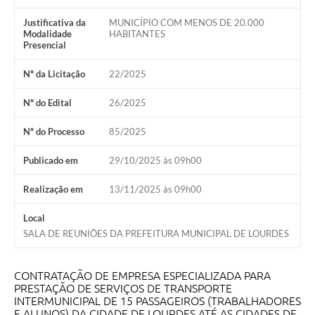
Meio Ambiente
Justificativa da
MUNICÍPIO COM MENOS DE 20.000
Modalidade
HABITANTES
Presencial
PPA
SIAFIC
Nº da Licitação
22/2025
Transparência
Nº do Edital
26/2025
COMUS
Nº do Processo
85/2025
Cadastro usuários de transporte para Trabalho
Publicado em
29/10/2025 às 09h00
Arquivos para Download
Realização em
13/11/2025 às 09h00
Cadastro para Estágio
Local
SALA DE REUNIÕES DA PREFEITURA MUNICIPAL DE LOURDES
Contas Públicas
Diário Oficial
CONTRATAÇÃO DE EMPRESA ES
PECIALIZADA PARA
PRESTAÇÃO DE SERVIÇOS DE TRANSPORTE
Junta Militar
INTERMUNICIPAL DE 15 PASSAGEIROS (TRABALHADORES
E ALUNOS) DA CIDADE DE LOURDES ATÉ AS CIDADES DE