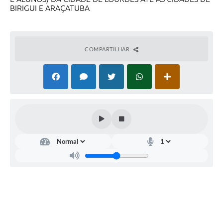
Legislação
BIRIGUI E ARAÇATUBA
Ouvidoria Municipal
PPA
COMPARTILHAR
Nota Fiscal Eletrônica
e-SIC