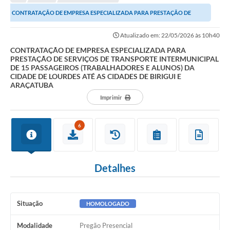
Editais
CONTRATAÇÃO DE EMPRESA ESPECIALIZADA PARA PRESTAÇÃO DE
Telefones Úteis
SERVIÇOS DE TRANSPORTE INTERMUNICIPAL DE 15...
Atualizado em: 22/05/2026 às 10h40
Notícias
CONTRATAÇÃO DE EMPRESA ESPECIALIZADA PARA
PRESTAÇÃO DE SERVIÇOS DE TRANSPORTE INTERMUNICIPAL
Turismo
DE 15 PASSAGEIROS (TRABALHADORES E ALUNOS) DA
CIDADE DE LOURDES ATÉ AS CIDADES DE BIRIGUI E
Acesso a Informação
ARAÇATUBA
Imprimir
Contato
REQUERIMENTO DE RESTITUIÇÃO DA TAXA DE INSCRIÇÃO
6
QUESTIONÁRIO PPA 2026/2029, LDO 2026 e LOA 2026
ORÇAMENTO PARTICIPATIVO MUNICIPAL 2025
Detalhes
Ouvidoria
Holerite online
Situação
HOMOLOGADO
A Prefeitura
Modalidade
Pregão Presencial